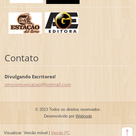
Contato
Divulgando Escritores!
smccomun
icacao@h
otmail.c
om
© 2013 Todos os direitos reservados.
Desenvolvido por
Webnode
Visualizar:
Versão móvel
|
Versão PC