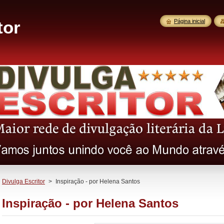
tor
Página inicial
Divulga Escritor
>
Inspiração - por Helena Santos
Inspiração - por Helena Santos