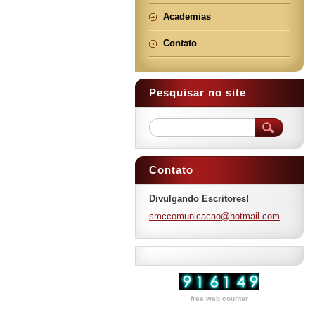
Academias
Contato
Pesquisar no site
Contato
Divulgando Escritores!
smccomun
icacao@h
otmail.c
om
free web counter