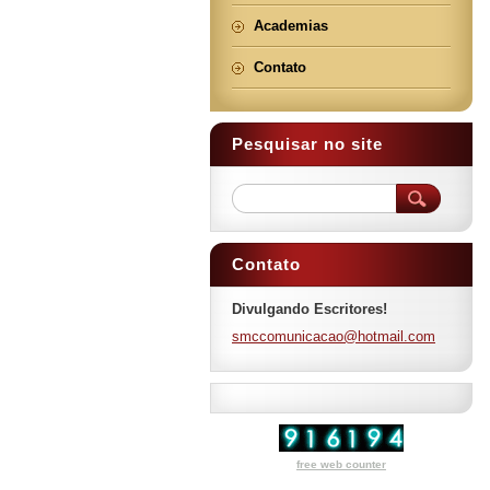
Academias
Contato
Pesquisar no site
Contato
Divulgando Escritores!
smccomun
icacao@h
otmail.c
om
free web counter