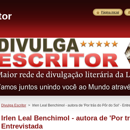
tor
Página inicial
Divulga Escritor
>
Irlen Leal Benchimol - autora de 'Por trás do Pôr do Sol' - Entr
Irlen Leal Benchimol - autora de 'Por t
Entrevistada