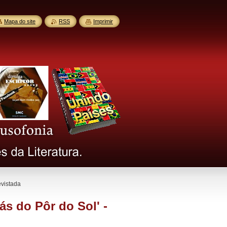
Mapa do site
RSS
Imprimir
evistada
rás do Pôr do Sol' -