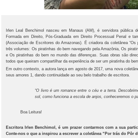
Irlen Leal Benchimol nasceu em Manaus (AM), é servidora pública d
Formada em Direito, Pós-Graduada em Direito Processual Penal e 
(Associação de Escritores do Amazonas). É criadora da coletânea “Os 
três volumes: Os piratinhas do bem navegando pela Amazônia, Os pira
e Os piratinhas do bem no mundo das diferenças. Suas obras são direci
todos que queiram compartilhar da experiência de ser um piratinha do be
Em outro contexto, a autora lança em agosto de 2017, uma nova coletânea
seus amores 1, dando continuidade ao seu belo trabalho de escritora.
“O livro é um romance entre o céu e a terra. Descobrim
sol, como funciona a escola de anjos, conheceremos o p
Boa Leitura!
Escritora Irlen Benchimol, é um prazer contarmos com a sua partici
Conte-nos o que a inspirou a escrever a coletânea “Por trás do Pôr 