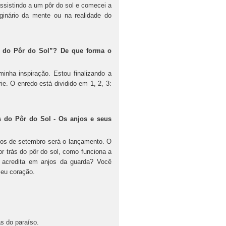
ssistindo a um pôr do sol e comecei a
ginário da mente ou na realidade do
ás do Pôr do Sol”? De que forma o
nha inspiração. Estou finalizando a
ie. O enredo está dividido em 1, 2, 3:
s do Pôr do Sol - Os anjos e seus
ados de setembro será o lançamento. O
r trás do pôr do sol, como funciona a
 acredita em anjos da guarda? Você
seu coração.
s do paraíso.