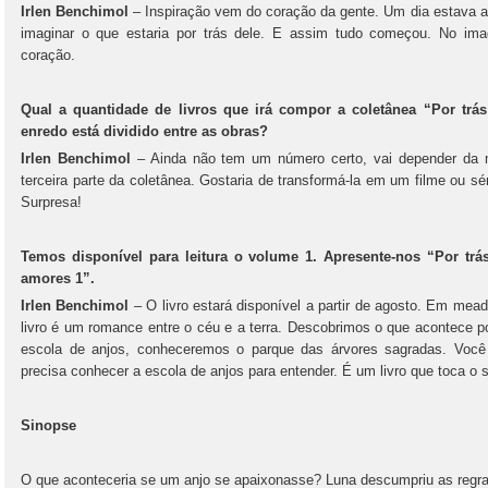
Irlen Benchimol
– Inspiração vem do coração da gente. Um dia estava a
imaginar o que estaria por trás dele. E assim tudo começou. No ima
coração.
Qual a quantidade de livros que irá compor a coletânea “Por tr
enredo está dividido entre as obras?
Irlen Benchimol
– Ainda não tem um número certo, vai depender da mi
terceira parte da coletânea. Gostaria de transformá-la em um filme ou sér
Surpresa!
Temos disponível para leitura o volume 1. Apresente-nos “Por trá
amores 1”.
Irlen Benchimol
– O livro estará disponível a partir de agosto. Em me
livro é um romance entre o céu e a terra. Descobrimos o que acontece po
escola de anjos, conheceremos o parque das árvores sagradas. Você
precisa conhecer a escola de anjos para entender. É um livro que toca o 
Sinopse
O que aconteceria se um anjo se apaixonasse? Luna descumpriu as regra