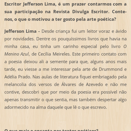
Escritor Jefferson Lima, é um prazer contarmos com a
sua participação na Revista Divulga Escritor. Conte-
nos, o que o motivou a ter gosto pela arte poética?
Jefferson Lima -
Desde criança fui um leitor voraz e ávido
por novidades. Dentre os pouquíssimos livros que havia na
minha casa, eu tinha um carinho especial pelo livro
O
Menino Azul
, de Cecília Meireles. Este primeiro contato com
a poesia deixou ali a semente para que, alguns anos mais
tarde, eu viesse a me interessar pela arte de Drummond e
Adélia Prado. Nas aulas de literatura fiquei embriagado pela
melancolia dos versos de Álvares de Azevedo e não me
contive, descobri que por meio da poesia era possível não
apenas transmitir o que sentia, mas também despertar algo
adormecido na alma daquele que lê o que escrevo.
O que mais o encanta nos textos poéticos?