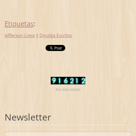
Etiquetas
:
Jefferson Lima
|
Divulga Escritor
free web counter
Newsletter