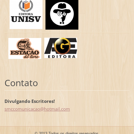
Contato
Divulgando Escritores!
smccomun
icacao@h
otmail.c
om
© 2013 Todos os direitos reservados.