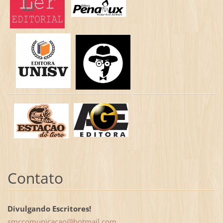
Contato
Divulgando Escritores!
smccomun
icacao@h
otmail.c
om