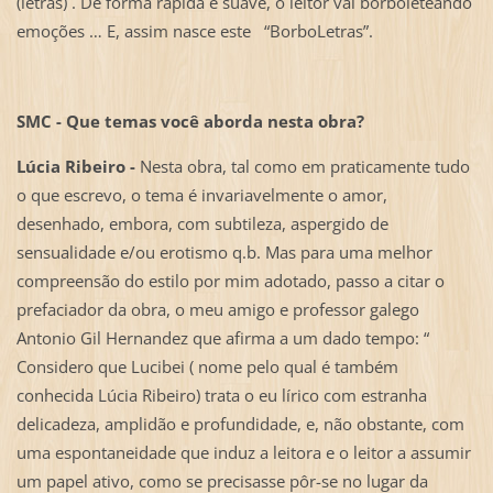
(letras) . De forma rápida e suave, o leitor vai borboleteando
emoções … E, assim nasce este “BorboLetras”.
SMC - Que temas você aborda nesta obra?
Lúcia Ribeiro -
Nesta obra, tal como em praticamente tudo
o que escrevo, o tema é invariavelmente o amor,
desenhado, embora, com subtileza, aspergido de
sensualidade e/ou erotismo q.b. Mas para uma melhor
compreensão do estilo por mim adotado, passo a citar o
prefaciador da obra, o meu amigo e professor galego
Antonio Gil Hernandez que afirma a um dado tempo: “
Considero que Lucibei ( nome pelo qual é também
conhecida Lúcia Ribeiro) trata o eu lírico com estranha
delicadeza, amplidão e profundidade, e, não obstante, com
uma espontaneidade que induz a leitora e o leitor a assumir
um papel ativo, como se precisasse pôr-se no lugar da