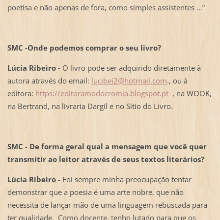
poetisa e não apenas de fora, como simples assistentes …”
SMC -Onde podemos comprar o seu livro?
Lúcia Ribeiro -
O livro pode ser adquirido diretamente à
autora através do email:
lucibei2@hotmail.com
., ou à
editora:
https://editoramodocromia.blogspot.pt
, na WOOK,
na Bertrand, na livraria Dargil e no Sítio do Livro.
SMC - De forma geral qual a mensagem que você quer
transmitir ao leitor através de seus textos literários?
Lúcia Ribeiro -
Foi sempre minha preocupação tentar
demonstrar que a poesia é uma arte nobre, que não
necessita de lançar mão de uma linguagem rebuscada para
ter qualidade. Como docente, tenho lutado para que os