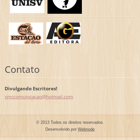
Contato
Divulgando Escritores!
smccomun
icacao@h
otmail.c
om
© 2013 Todos os direitos reservados.
Desenvolvido por
Webnode