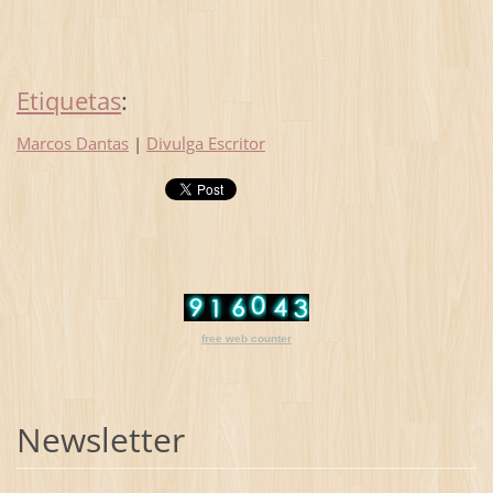
Etiquetas
:
Marcos Dantas
|
Divulga Escritor
free web counter
Newsletter