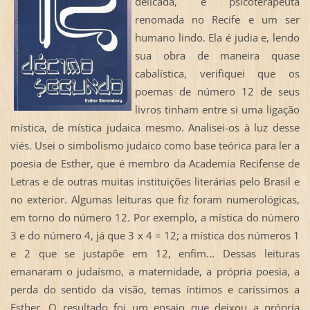
delicada, é psicoterapeuta
renomada no Recife e um ser
humano lindo. Ela é judia e, lendo
sua obra de maneira quase
cabalística, verifiquei que os
poemas de número 12 de seus
livros tinham entre si uma ligação
mística, de mística judaica mesmo. Analisei-os à luz desse
viés. Usei o simbolismo judaico como base teórica para ler a
poesia de Esther, que é membro da Academia Recifense de
Letras e de outras muitas instituições literárias pelo Brasil e
no exterior. Algumas leituras que fiz foram numerológicas,
em torno do número 12. Por exemplo, a mística do número
3 e do número 4, já que 3 x 4 = 12; a mística dos números 1
e 2 que se justapõe em 12, enfim... Dessas leituras
emanaram o judaísmo, a maternidade, a própria poesia, a
perda do sentido da visão, temas íntimos e caríssimos a
Esther. O resultado foi um ensaio que deixou a própria