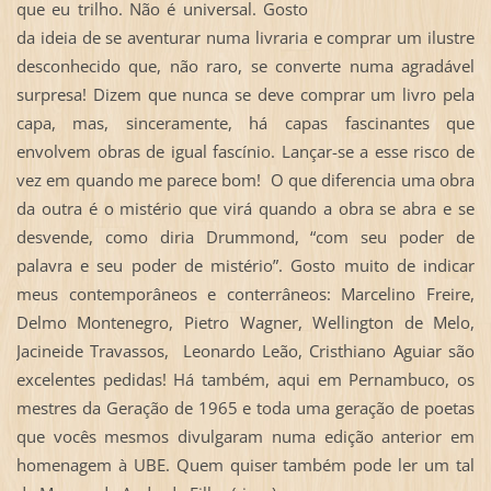
que eu trilho. Não é universal. Gosto
da ideia de se aventurar numa livraria e comprar um ilustre
desconhecido que, não raro, se converte numa agradável
surpresa! Dizem que nunca se deve comprar um livro pela
capa, mas, sinceramente, há capas fascinantes que
envolvem obras de igual fascínio. Lançar-se a esse risco de
vez em quando me parece bom! O que diferencia uma obra
da outra é o mistério que virá quando a obra se abra e se
desvende, como diria Drummond, “com seu poder de
palavra e seu poder de mistério”. Gosto muito de indicar
meus contemporâneos e conterrâneos: Marcelino Freire,
Delmo Montenegro, Pietro Wagner, Wellington de Melo,
Jacineide Travassos, Leonardo Leão, Cristhiano Aguiar são
excelentes pedidas! Há também, aqui em Pernambuco, os
mestres da Geração de 1965 e toda uma geração de poetas
que vocês mesmos divulgaram numa edição anterior em
homenagem à UBE. Quem quiser também pode ler um tal