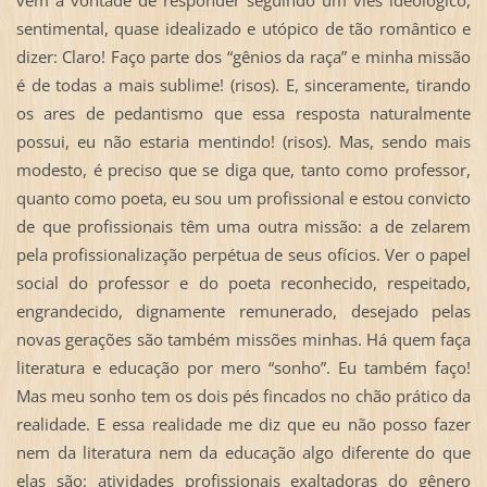
vem a vontade de responder seguindo um viés ideológico,
sentimental, quase idealizado e utópico de tão romântico e
dizer: Claro! Faço parte dos “gênios da raça” e minha missão
é de todas a mais sublime! (risos). E, sinceramente, tirando
os ares de pedantismo que essa resposta naturalmente
possui, eu não estaria mentindo! (risos). Mas, sendo mais
modesto, é preciso que se diga que, tanto como professor,
quanto como poeta, eu sou um profissional e estou convicto
de que profissionais têm uma outra missão: a de zelarem
pela profissionalização perpétua de seus ofícios. Ver o papel
social do professor e do poeta reconhecido, respeitado,
engrandecido, dignamente remunerado, desejado pelas
novas gerações são também missões minhas. Há quem faça
literatura e educação por mero “sonho”. Eu também faço!
Mas meu sonho tem os dois pés fincados no chão prático da
realidade. E essa realidade me diz que eu não posso fazer
nem da literatura nem da educação algo diferente do que
elas são: atividades profissionais exaltadoras do gênero