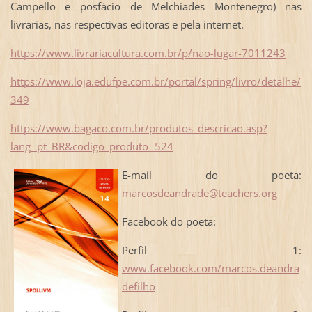
Campello e posfácio de Melchiades Montenegro) nas
livrarias, nas respectivas editoras e pela internet.
https://www.livrariacultura.com.br/p/nao-lugar-7011243
https://www.loja.edufpe.com.br/portal/spring/livro/detalhe/
349
https://www.bagaco.com.br/produtos_descricao.asp?
lang=pt_BR&codigo_produto=524
E-mail do poeta:
marcosdeandrade@teachers.org
Facebook do poeta:
Perfil 1:
www.facebook.com/marcos.deandra
defilho