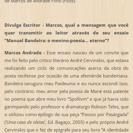
de Marcos de Andrade Filho (risos).
Divulga Escritor - Marcos, qual a mensagem que você
quer transmitir ao leitor através de seu ensaio
“
Manuel Bandeira: o menino-poesia… eterno”?
Marcos Andrade -
Esse ensaio nasceu de um convite que
me foi feito pelo crítico literário André Cervinskis, que estava
realizando um ciclo de comunicações acerca da obra do
poeta recifense por ocasião de uma efeméride bandeiriana.
Bandeira ianugura meu Paideuma e eu nunca escondi isso,
pelo contrário: meu amor pela poesia de Mané está patente
no poema que abre meu livro “Spollivm” e que já havia sido
garimpando pelo professor e dramaturgo Robson Teles, que
o utilizou como epílogo de sua peça “Passos por Pasárgada”
(
‘Uma casa de ideias’
, Ed. Bagaço, 2005) e pelo próprio André
Cervinskis que o fez de epígrafe para seu livro “A identidade