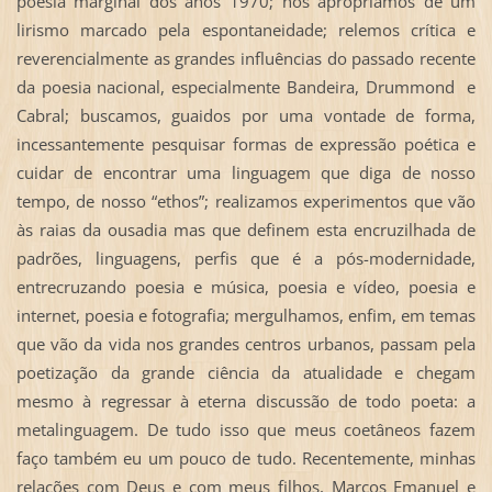
poesia marginal dos anos 1970; nos apropriamos de um
lirismo marcado pela espontaneidade; relemos crítica e
reverencialmente as grandes influências do passado recente
da poesia nacional, especialmente Bandeira, Drummond e
Cabral; buscamos, guaidos por uma vontade de forma,
incessantemente pesquisar formas de expressão poética e
cuidar de encontrar uma linguagem que diga de nosso
tempo, de nosso “ethos”; realizamos experimentos que vão
às raias da ousadia mas que definem esta encruzilhada de
padrões, linguagens, perfis que é a pós-modernidade,
entrecruzando poesia e música, poesia e vídeo, poesia e
internet, poesia e fotografia; mergulhamos, enfim, em temas
que vão da vida nos grandes centros urbanos, passam pela
poetização da grande ciência da atualidade e chegam
mesmo à regressar à eterna discussão de todo poeta: a
metalinguagem. De tudo isso que meus coetâneos fazem
faço também eu um pouco de tudo. Recentemente, minhas
relações com Deus e com meus filhos, Marcos Emanuel e