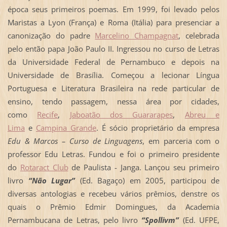
época seus primeiros poemas. Em 1999, foi levado pelos
Maristas a Lyon (França) e Roma (Itália) para presenciar a
canonização do padre
Marcelino Champagnat
, celebrada
pelo então papa João Paulo II. Ingressou no curso de Letras
da Universidade Federal de Pernambuco e depois na
Universidade de Brasília. Começou a lecionar Língua
Portuguesa e Literatura Brasileira na rede particular de
ensino, tendo passagem, nessa área por cidades,
como
Recife
,
Jaboatão dos Guararapes
,
Abreu e
Lima
e
Campina Grande
. É sócio proprietário da empresa
Edu & Marcos – Curso de Linguagens
, em parceria com o
professor Edu Letras. Fundou e foi o primeiro presidente
do
Rotaract Club
de Paulista - Janga. Lançou seu primeiro
livro
“Não Lugar”
(Ed. Bagaço) em 2005, participou de
diversas antologias e recebeu vários prêmios, denstre os
quais o Prêmio Edmir Domingues, da Academia
Pernambucana de Letras, pelo livro
“Spollivm”
(Ed. UFPE,