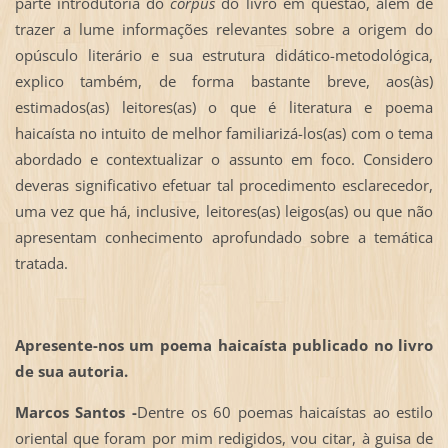
parte introdutória do
corpus
do livro em questão, além de
trazer a lume informações relevantes sobre a origem do
opúsculo literário e sua estrutura didático-metodológica,
explico também, de forma bastante breve, aos(às)
estimados(as) leitores(as) o que é literatura e poema
haicaísta no intuito de melhor familiarizá-los(as) com o tema
abordado e contextualizar o assunto em foco. Considero
deveras significativo efetuar tal procedimento esclarecedor,
uma vez que há, inclusive, leitores(as) leigos(as) ou que não
apresentam conhecimento aprofundado sobre a temática
tratada.
Apresente-nos um poema haicaísta publicado no livro
de sua autoria.
Marcos Santos -
Dentre os 60 poemas haicaístas ao estilo
oriental que foram por mim redigidos, vou citar, à guisa de