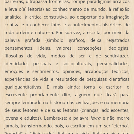
barreiras, ultrapassa fronteiras, rompe paradigmas arcaicos
e leva o(a) leitor(a) ao conhecimento de mundo, à reflexão
analítica, à crítica construtiva, ao despertar da imaginação
criativa e a conhecer fatos e acontecimentos históricos de
toda ordem e natureza. Por sua vez, a escrita, por meio da
palavra grafada (símbolo gráfico), deixa registrados
pensamentos, ideias, valores, concepções, ideologias,
filosofias de vida, modos de ser e de sentir-fazer,
identidades pessoais e socioculturais, personalidades,
emoções e sentimentos, opiniões, arcabouços teóricos,
experiências de vida e resultados de pesquisas científicas
qualiquantitativas. E mais ainda: torna o escritor, o
escrevente propriamente dito, alguém que ficará para
sempre lembrado na história das civilizações e na memória
de seus leitores e de suas leitoras (crianças, adolescentes,
jovens e adultos). Lembre-se: a palavra
lavra
e não morre
jamais, transformando, pois, o escritor em um ser “eterno”,
“imortal” e “divinizado”. Palavra é vida. Palavra viva tem