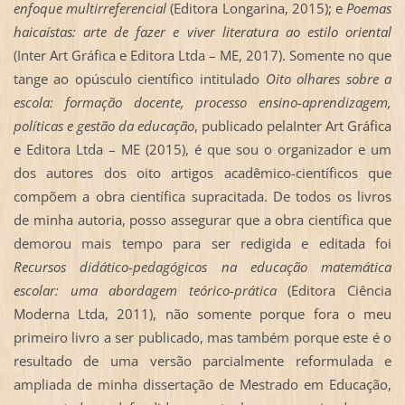
enfoque multirreferencial
(Editora Longarina, 2015); e
Poemas
haicaístas: arte de fazer e viver literatura ao estilo oriental
(Inter Art Gráfica e Editora Ltda – ME, 2017). Somente no que
tange ao opúsculo científico intitulado
Oito olhares sobre a
escola: formação docente, processo ensino-aprendizagem,
políticas e gestão da educação
, publicado pelaInter Art Gráfica
e Editora Ltda – ME (2015), é que sou o organizador e um
dos autores dos oito artigos acadêmico-científicos que
compõem a obra científica supracitada. De todos os livros
de minha autoria, posso assegurar que a obra científica que
demorou mais tempo para ser redigida e editada foi
Recursos didático-pedagógicos na educação matemática
escolar: uma abordagem teórico-prática
(Editora Ciência
Moderna Ltda, 2011), não somente porque fora o meu
primeiro livro a ser publicado, mas também porque este é o
resultado de uma versão parcialmente reformulada e
ampliada de minha dissertação de Mestrado em Educação,