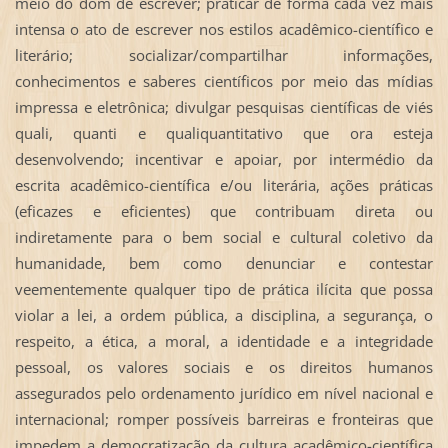
meio do dom de escrever; praticar de forma cada vez mais
intensa o ato de escrever nos estilos acadêmico-científico e
literário; socializar/compartilhar informações,
conhecimentos e saberes científicos por meio das mídias
impressa e eletrônica; divulgar pesquisas científicas de viés
quali, quanti e qualiquantitativo que ora esteja
desenvolvendo; incentivar e apoiar, por intermédio da
escrita acadêmico-científica e/ou literária, ações práticas
(eficazes e eficientes) que contribuam direta ou
indiretamente para o bem social e cultural coletivo da
humanidade, bem como denunciar e contestar
veementemente qualquer tipo de prática ilícita que possa
violar a lei, a ordem pública, a disciplina, a segurança, o
respeito, a ética, a moral, a identidade e a integridade
pessoal, os valores sociais e os direitos humanos
assegurados pelo ordenamento jurídico em nível nacional e
internacional; romper possíveis barreiras e fronteiras que
impedem a democratização da cultura acadêmico-científica