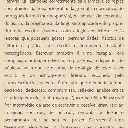
literária; utilizando-se corretamente os ditames e as regras
constituintes da nova ortografia, da gramática normativa, do
português formal (norma-padrão), da sintaxe, da semântica,
do léxico, da pragmática, da linguística aplicada e do próprio
ritmo da escrita; visando assim atingir aos leitores e às
leitoras que possuem gostos, personalidades, hábitos de
leitura e práticas de escrita e letramento bastante
heterogêneos. Escrever também é uma “terapia”, ora
complexa e árdua, ora divertida e prazerosa; a depender do
público-alvo a que se destina, da tipologia de texto a ser
escrito e do estilo/gênero literário escolhido pelo
autor/escritor/escrevente. É um ato que demanda tempo,
paciência, dedicação, compromisso, reflexão, análise crítica
e, principalmente, muita
leitura
.
Quem não lê, não escreve!
Por intermédio da arte de escrever é possível criar, recriar,
imaginar, construir, desconstruir, remontar e deixar o
pensamento fluir ao seu bel prazer. Escrever é uma
“aventura”, algo “mágico”, fantástico; pois o escritor, ao