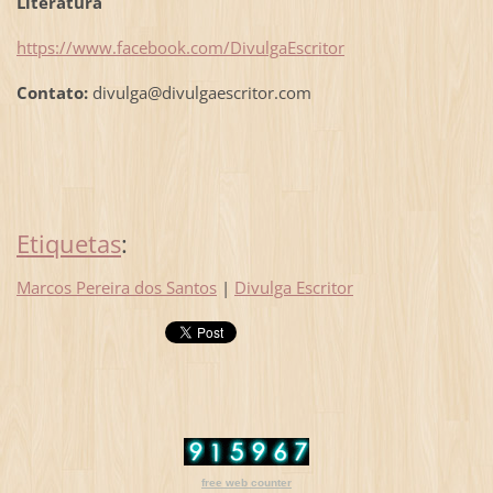
Literatura
https://www.facebook.com/DivulgaEscritor
Contato:
divulga@divulgaescritor.com
Etiquetas
:
Marcos Pereira dos Santos
|
Divulga Escritor
free web counter