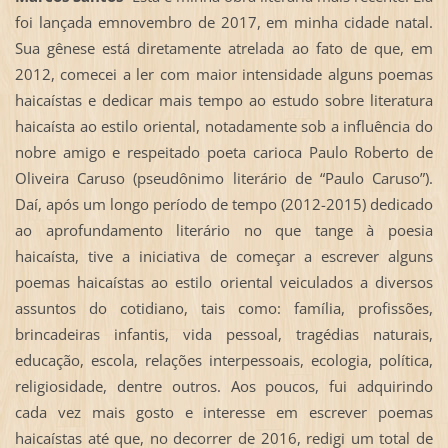
foi lançada emnovembro de 2017, em minha cidade natal.
Sua gênese está diretamente atrelada ao fato de que, em
2012, comecei a ler com maior intensidade alguns poemas
haicaístas e dedicar mais tempo ao estudo sobre literatura
haicaísta ao estilo oriental, notadamente sob a influência do
nobre amigo e respeitado poeta carioca Paulo Roberto de
Oliveira Caruso (pseudônimo literário de “Paulo Caruso”).
Daí, após um longo período de tempo (2012-2015) dedicado
ao aprofundamento literário no que tange à poesia
haicaísta, tive a iniciativa de começar a escrever alguns
poemas haicaístas ao estilo oriental veiculados a diversos
assuntos do cotidiano, tais como: família, profissões,
brincadeiras infantis, vida pessoal, tragédias naturais,
educação, escola, relações interpessoais, ecologia, política,
religiosidade, dentre outros. Aos poucos, fui adquirindo
cada vez mais gosto e interesse em escrever poemas
haicaístas até que, no decorrer de 2016, redigi um total de