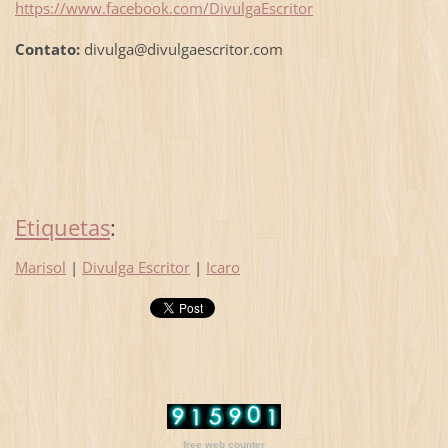
https://www.facebook.com/DivulgaEscritor
Contato:
divulga@divulgaescritor.com
Etiquetas
:
Marisol
|
Divulga Escritor
|
Icaro
free web counter