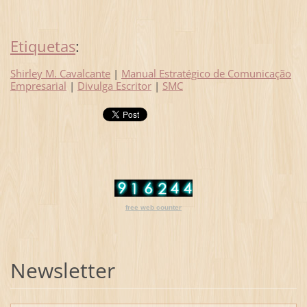
Etiquetas
:
Shirley M. Cavalcante
|
Manual Estratégico de Comunicação
Empresarial
|
Divulga Escritor
|
SMC
free web counter
Newsletter