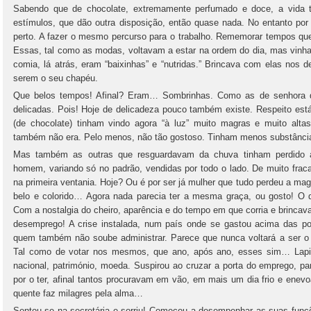
Sabendo que de chocolate, extremamente perfumado e doce, a vida 
estímulos, que dão outra disposição, então quase nada. No entanto por 
perto. A fazer o mesmo percurso para o trabalho. Rememorar tempos qu
Essas, tal como as modas, voltavam a estar na ordem do dia, mas vinh
comia, lá atrás, eram “baixinhas” e “nutridas.” Brincava com elas nos 
serem o seu chapéu.
Que belos tempos! Afinal? Eram… Sombrinhas. Como as de senhora que
delicadas. Pois! Hoje de delicadeza pouco também existe. Respeito est
(de chocolate) tinham vindo agora “à luz” muito magras e muito alt
também não era. Pelo menos, não tão gostoso. Tinham menos substância 
Mas também as outras que resguardavam da chuva tinham perdido 
homem, variando só no padrão, vendidas por todo o lado. De muito fraca 
na primeira ventania. Hoje? Ou é por ser já mulher que tudo perdeu a ma
belo e colorido… Agora nada parecia ter a mesma graça, ou gosto! O
Com a nostalgia do cheiro, aparência e do tempo em que corria e brinca
desemprego! A crise instalada, num país onde se gastou acima das po
quem também não soube administrar. Parece que nunca voltará a ser o 
Tal como de votar nos mesmos, que ano, após ano, esses sim… Lapida
nacional, património, moeda. Suspirou ao cruzar a porta do emprego, p
por o ter, afinal tantos procuravam em vão, em mais um dia frio e ene
quente faz milagres pela alma…
Sentou-se na secretária e sorriu! Começou a desempenhar as suas fun