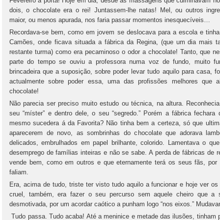
Fevereiro à porta! Hoje em dia, desde as massagens que culminavam no 
dois, o chocolate era o rei! Juntassem-lhe natas! Mel, ou outros ingr
maior, ou menos apurada, nos faria passar momentos inesquecíveis…
Recordava-se bem, como em jovem se deslocava para a escola e tinha
Camões, onde ficava situada a fábrica da Regina, (que um dia mais ta
restante turma) como era pecaminoso o odor a chocolate! Tanto, que ne
parte do tempo se ouviu a professora numa voz de fundo, muito fu
brincadeira que a suposição, sobre poder levar tudo aquilo para casa, f
actualmente sobre poder essa, uma das profissões melhores que al
chocolate!
Não parecia ser preciso muito estudo ou técnica, na altura. Reconhe
seu “míster” e dentro dele, o seu “segredo.” Porém a fábrica fechara
mesmo sucedera á da Favorita? Não tinha bem a certeza, só que ulti
aparecerem de novo, as sombrinhas do chocolate que adorava lamb
delicados, embrulhados em papel brilhante, colorido. Lamentava o qu
desemprego de famílias inteiras e não se sabe. A perda de fábricas de 
vende bem, como em outros e que eternamente terá os seus fãs, po
faliam.
Era, acima de tudo, triste ter visto tudo aquilo a funcionar e hoje ver o
cruel, também, era fazer o seu percurso sem aquele cheiro que a 
desmotivada, por um acordar caótico a punham logo “nos eixos.” Mudavam
Tudo passa. Tudo acaba! Até a meninice e metade das ilusões, tinham p