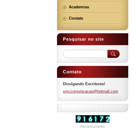
Academias
Contato
Pesquisar no site
Contato
Divulgando Escritores!
smccomun
icacao@h
otmail.c
om
free web counter