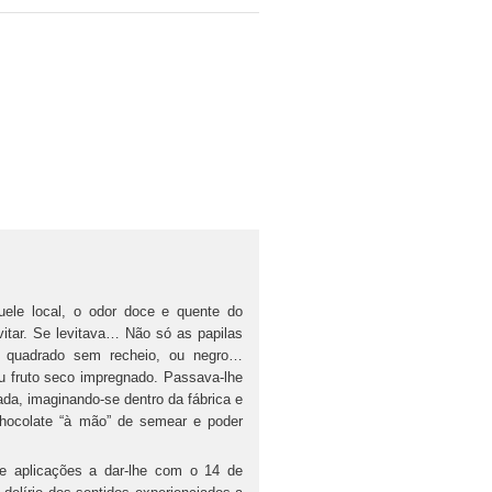
le local, o odor doce e quente do
evitar. Se levitava… Não só as papilas
 quadrado sem recheio, ou negro…
ou fruto seco impregnado. Passava-lhe
ada, imaginando-se dentro da fábrica e
 chocolate “à mão” de semear e poder
e aplicações a dar-lhe com o 14 de