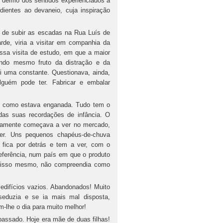
delírio dos sentidos experienciados a
edientes ao devaneio, cuja inspiração
 de subir as escadas na Rua Luís de
rde, viria a visitar em companhia da
ssa visita de estudo, em que a maior
ndo mesmo fruto da distração e da
oi uma constante. Questionava, ainda,
guém pode ter. Fabricar e embalar
cia como estava enganada. Tudo tem o
 das suas recordações de infância. O
mamente começava a ver no mercado,
er. Uns pequenos chapéus-de-chuva
e fica por detrás e tem a ver, com o
referência, num país em que o produto
r isso mesmo, não compreendia como
s edifícios vazios. Abandonados! Muito
seduzia e se ia mais mal disposta,
-lhe o dia para muito melhor!
assado. Hoje era mãe de duas filhas!