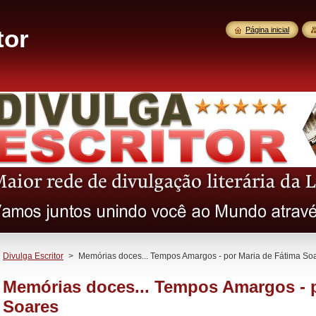
tor
Página inicial
Divulga Escritor
>
Memórias doces... Tempos Amargos - por Maria de Fátima So
Memórias doces... Tempos Amargos - p
Soares