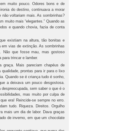
tem muito pouco. Odores bons e de
ironia do destino, continuava a morar
e não voltariam mais. As sombrinhas?
am muito mais “elegantes.” Quando as
dedos e quando chovia, fazia de conta
 existiam na altura, tão bonitas e
á em vias de extinção. As sombrinhas
as. Não que fosse mau, mas gostoso
para trincar e lamber.
a graça. Mais pareciam chapéus de
qualidade, prontas para ir para o lixo
gia. Quando se é criança tudo é sonho,
 que a deixava um pouco desgostosa.
va despreocupada, sem saber o que é o
ssibilidades, mas muito por culpa de
que era! Reincide-se sempre no erro.
m tudo. Riqueza. Direitos. Orgulho
ara mais um dia de labor. Dava graças
voado de inverno, em que um chocolate
ções enquanto cogitava, que numa das