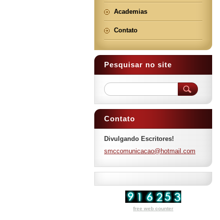
Academias
Contato
Pesquisar no site
Contato
Divulgando Escritores!
smccomun
icacao@h
otmail.c
om
free web counter