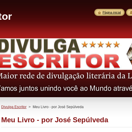
tor
Página inicial
Divulga Escritor
>
Meu Livro - por José Sepúlveda
Meu Livro - por José Sepúlveda