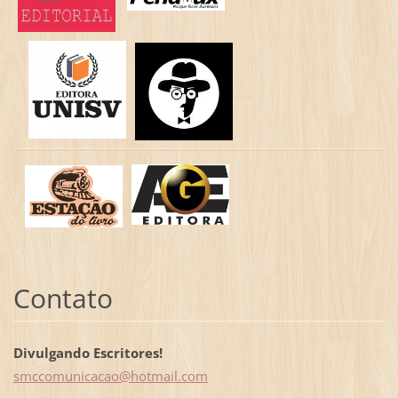
Contato
Divulgando Escritores!
smccomun
icacao@h
otmail.c
om