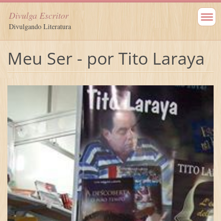
Divulga Escritor
Divulgando Literatura
Meu Ser - por Tito Laraya