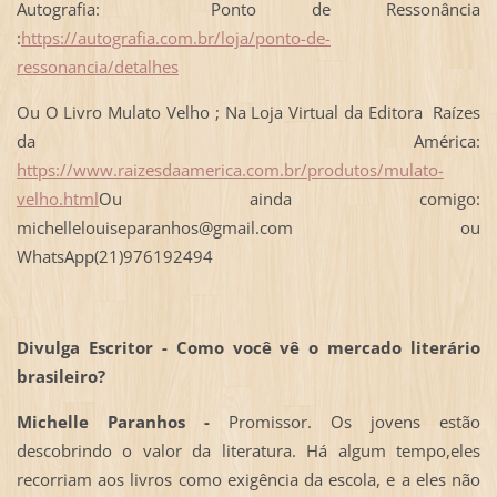
Autografia: Ponto de Ressonância
:
https://autografia.com.br/loja/ponto-de-
ressonancia/detalhes
Ou O Livro Mulato Velho ; Na Loja Virtual da Editora Raízes
da América:
https://www.raizesdaamerica.com.br/produtos/mulato-
velho.html
Ou ainda comigo:
michellelouiseparanhos@gmail.com ou
WhatsApp(21)976192494
Divulga Escritor - Como você vê o mercado literário
brasileiro?
Michelle Paranhos -
Promissor. Os jovens estão
descobrindo o valor da literatura. Há algum tempo,eles
recorriam aos livros como exigência da escola, e a eles não