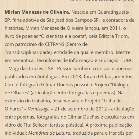
Mirian Menezes de Oliveira,
Nascida em Guaratinguetá-
SP, filha adotiva de São José dos Campos-SP, e contadora de
histórias, Mirian Menezes de Oliveira lançou, em 2011, o
livro de poesias “O cientista e a poeta”, pela Editora Triom,
com patrocínio do CETRANS (Centro de
Transdisciplinaridade), entidade da qual é membro. Mestre
em Semiótica, Tecnologias de Informação e Educação – UBC
– Mogi das Cruzes – SP. Possui também crônicas e poemas
publicados em Antologias. Em 2013, foram 04 lançamentos.
Com o fotógrafo Gilmar Dueñas possui o Projeto “Diálogo
de Olhares” (articulação entre fotografias e poemas). Na
extensão do trabalho, desenvolveu o Projeto “Trilha de
Olhares” –
Vernissage
– 21 de setembro de 2012 - articulação
entre poemas, fotografias de Gilmar Dueñas e esculturas em
vidro de Tita Selicani (artista plástica). A próxima publicação
individual:
Memórias de Leitura
, traduzida para o francês por