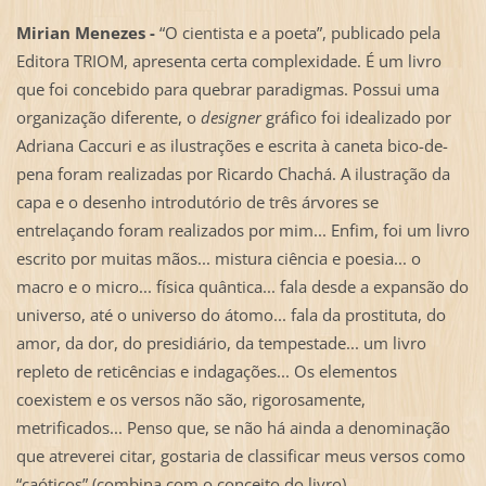
Mirian Menezes -
“O cientista e a poeta”, publicado pela
Editora TRIOM, apresenta certa complexidade. É um livro
que foi concebido para quebrar paradigmas. Possui uma
organização diferente, o
designer
gráfico foi idealizado por
Adriana Caccuri e as ilustrações e escrita à caneta bico-de-
pena foram realizadas por Ricardo Chachá. A ilustração da
capa e o desenho introdutório de três árvores se
entrelaçando foram realizados por mim... Enfim, foi um livro
escrito por muitas mãos... mistura ciência e poesia... o
macro e o micro... física quântica... fala desde a expansão do
universo, até o universo do átomo... fala da prostituta, do
amor, da dor, do presidiário, da tempestade... um livro
repleto de reticências e indagações... Os elementos
coexistem e os versos não são, rigorosamente,
metrificados... Penso que, se não há ainda a denominação
que atreverei citar, gostaria de classificar meus versos como
“caóticos” (combina com o conceito do livro).