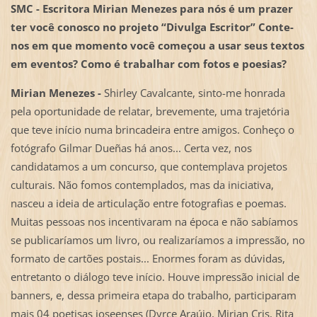
SMC - Escritora Mirian Menezes para nós é um prazer
ter você conosco no projeto “Divulga Escritor” Conte-
nos em que momento você começou a usar seus textos
em eventos? Como é trabalhar com fotos e poesias?
Mirian Menezes -
Shirley Cavalcante, sinto-me honrada
pela oportunidade de relatar, brevemente, uma trajetória
que teve início numa brincadeira entre amigos. Conheço o
fotógrafo Gilmar Dueñas há anos... Certa vez, nos
candidatamos a um concurso, que contemplava projetos
culturais. Não fomos contemplados, mas da iniciativa,
nasceu a ideia de articulação entre fotografias e poemas.
Muitas pessoas nos incentivaram na época e não sabíamos
se publicaríamos um livro, ou realizaríamos a impressão, no
formato de cartões postais... Enormes foram as dúvidas,
entretanto o diálogo teve início. Houve impressão inicial de
banners, e, dessa primeira etapa do trabalho, participaram
mais 04 poetisas joseenses (Dyrce Araújo, Mirian Cris, Rita