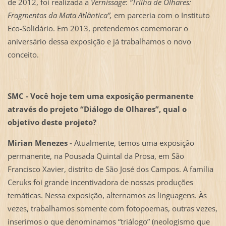
de 2012, foi realizada a
Vernissage
:
“Trilha de Olhares:
Fragmentos da Mata Atlântica”,
em parceria com o Instituto
Eco-Solidário. Em 2013, pretendemos comemorar o
aniversário dessa exposição e já trabalhamos o novo
conceito.
SMC - Você hoje tem uma exposição permanente
através do projeto “Diálogo de Olhares”, qual o
objetivo deste projeto?
Mirian Menezes -
Atualmente, temos uma exposição
permanente, na Pousada Quintal da Prosa, em São
Francisco Xavier, distrito de São José dos Campos. A família
Ceruks foi grande incentivadora de nossas produções
temáticas. Nessa exposição, alternamos as linguagens. Às
vezes, trabalhamos somente com fotopoemas, outras vezes,
inserimos o que denominamos “triálogo” (neologismo que