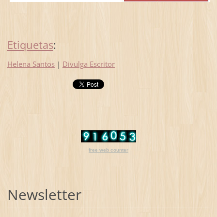
Etiquetas
:
Helena Santos
|
Divulga Escritor
free web counter
Newsletter