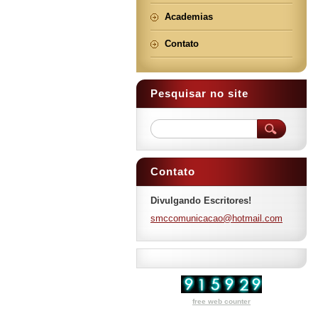
Academias
Contato
Pesquisar no site
Contato
Divulgando Escritores!
smccomun
icacao@h
otmail.c
om
free web counter