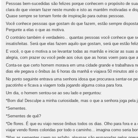
Pessoas bem-sucedidas são felizes porque conhecem o propósito de su
clara do que vieram fazer neste mundo e isto as mantêm motivadas e dis
Quase sempre se tornam fonte de inspiração para outras pessoas.
Você conhece pessoas que gostam do que fazem, estão sempre dispostas
Pergunte a elas o que as motiva.
O contrário também é verdadeiro... quantas pessoas você conhece que 
insatisfeitas. Será que elas fazem aquilo que gostam, será que estão f
E você, o que o motiva a se levantar todas as manhãs e iniciar as suas 
alegria, com prazer ou você pede aos céus que as horas voem para que a
Conta-se que certo homem morava em uma cidade grande e trabalhava nu
dias ele pegava o ônibus às 6 horas da manhã e viajava 50 minutos até o
No ponto seguinte entrava uma senhora idosa que procurava sentar-se pert
pacotinho e ficava a viagem toda jogando alguma coisa para fora.
Um dia, o homem sentou-se ao seu lado e perguntou:
*Bom dia! Desculpe a minha curiosidade, mas o que a senhora joga pela 
*Sementes.
*Sementes de quê?
*De flores. É que eu viajo nesse ônibus todos os dias. Olho para fora e a 
viajar vendo flores coloridas por todo o caminho... imagina como seria bo
*Mas as sementes caem no asfalto, algumas são esmagadas pelos pneus 