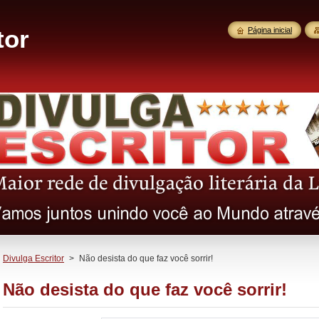
tor
Página inicial
Divulga Escritor
>
Não desista do que faz você sorrir!
Não desista do que faz você sorrir!