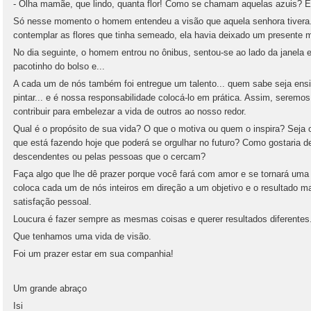
- Olha mamãe, que lindo, quanta flor! Como se chamam aquelas azuis? 
Só nesse momento o homem entendeu a visão que aquela senhora tivera.
contemplar as flores que tinha semeado, ela havia deixado um presente 
No dia seguinte, o homem entrou no ônibus, sentou-se ao lado da janela e
pacotinho do bolso e...
A cada um de nós também foi entregue um talento... quem sabe seja ensina
pintar... e é nossa responsabilidade colocá-lo em prática. Assim, serem
contribuir para embelezar a vida de outros ao nosso redor.
Qual é o propósito de sua vida? O que o motiva ou quem o inspira? Seja 
que está fazendo hoje que poderá se orgulhar no futuro? Como gostaria d
descendentes ou pelas pessoas que o cercam?
Faça algo que lhe dê prazer porque você fará com amor e se tornará uma 
coloca cada um de nós inteiros em direção a um objetivo e o resultado ma
satisfação pessoal.
Loucura é fazer sempre as mesmas coisas e querer resultados diferentes.
Que tenhamos uma vida de visão.
Foi um prazer estar em sua companhia!
Um grande abraço
Isi