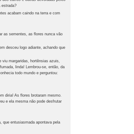
a estrada?
tes acabam caindo na terra e com
ar as sementes, as flores nunca vão
omem desceu logo adiante, achando que
 viu margaridas, hortênsias azuis,
rfumada, linda! Lembrou-se, então, da
 conhecia todo mundo e perguntou:
m diria! As flores brotaram mesmo.
reu e ela mesma não pode desfrutar
a, que entusiasmada apontava pela