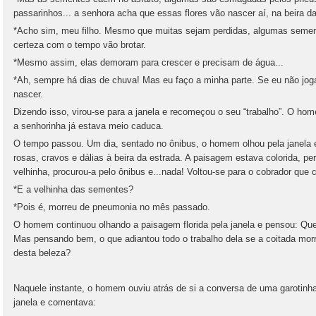
passarinhos... a senhora acha que essas flores vão nascer aí, na beira d
*Acho sim, meu filho. Mesmo que muitas sejam perdidas, algumas semen
certeza com o tempo vão brotar.
*Mesmo assim, elas demoram para crescer e precisam de água...
*Ah, sempre há dias de chuva! Mas eu faço a minha parte. Se eu não jog
nascer.
Dizendo isso, virou-se para a janela e recomeçou o seu “trabalho”. O h
a senhorinha já estava meio caduca.
O tempo passou. Um dia, sentado no ônibus, o homem olhou pela janela e
rosas, cravos e dálias à beira da estrada. A paisagem estava colorida, pe
velhinha, procurou-a pelo ônibus e...nada! Voltou-se para o cobrador que
*E a velhinha das sementes?
*Pois é, morreu de pneumonia no mês passado.
O homem continuou olhando a paisagem florida pela janela e pensou: Que
Mas pensando bem, o que adiantou todo o trabalho dela se a coitada mor
desta beleza?
Naquele instante, o homem ouviu atrás de si a conversa de uma garotinh
janela e comentava: