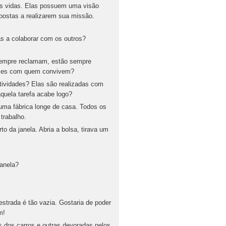
as vidas. Elas possuem uma visão
postas a realizarem sua missão.
 a colaborar com os outros?
sempre reclamam, estão sempre
elizes com quem convivem?
atividades? Elas são realizadas com
quela tarefa acabe logo?
ma fábrica longe de casa. Todos os
 trabalho.
o da janela. Abria a bolsa, tirava um
janela?
estrada é tão vazia. Gostaria de poder
m!
dos carros e outras devoradas pelos