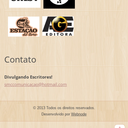
Contato
Divulgando Escritores!
smccomun
icacao@h
otmail.c
om
© 2013 Todos os direitos reservados.
Desenvolvido por
Webnode