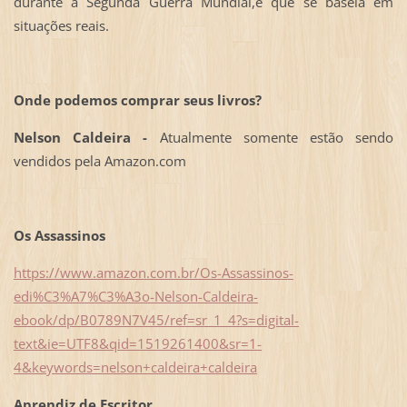
durante a Segunda Guerra Mundial,e que se baseia em
situações reais.
Onde podemos comprar seus livros?
Nelson Caldeira -
Atualmente somente estão sendo
vendidos pela Amazon.com
Os Assassinos
https://www.amazon.com.br/Os-Assassinos-
edi%C3%A7%C3%A3o-Nelson-Caldeira-
ebook/dp/B0789N7V45/ref=sr_1_4?s=digital-
text&ie=UTF8&qid=1519261400&sr=1-
4&keywords=nelson+caldeira+caldeira
Aprendiz de Escritor