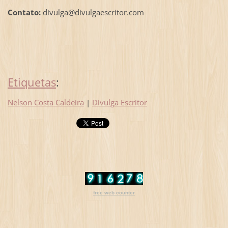
Contato:
divulga@divulgaescritor.com
Etiquetas
:
Nelson Costa Caldeira
|
Divulga Escritor
free web counter