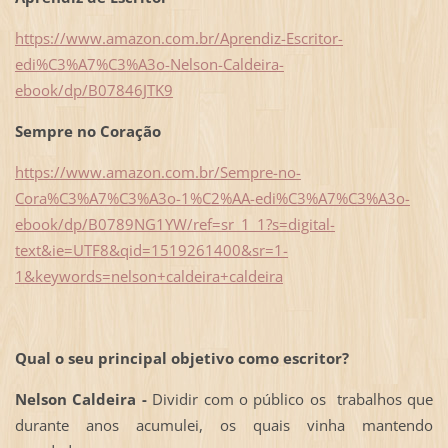
https://www.amazon.com.br/Aprendiz-Escritor-
edi%C3%A7%C3%A3o-Nelson-Caldeira-
ebook/dp/B07846JTK9
Sempre no Coração
https://www.amazon.com.br/Sempre-no-
Cora%C3%A7%C3%A3o-1%C2%AA-edi%C3%A7%C3%A3o-
ebook/dp/B0789NG1YW/ref=sr_1_1?s=digital-
text&ie=UTF8&qid=1519261400&sr=1-
1&keywords=nelson+caldeira+caldeira
Qual o seu principal objetivo como escritor?
Nelson Caldeira -
Dividir com o público os trabalhos que
durante anos acumulei, os quais vinha mantendo