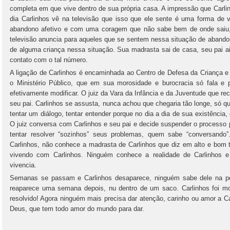
completa em que vive dentro de sua própria casa. A impressão que Carli
dia Carlinhos vê na televisão que isso que ele sente é uma forma de v
abandono afetivo e com uma coragem que não sabe bem de onde saiu,
televisão anuncia para aqueles que se sentem nessa situação de abando
de alguma criança nessa situação. Sua madrasta sai de casa, seu pai a
contato com o tal número.
A ligação de Carlinhos é encaminhada ao Centro de Defesa da Criança e
o Ministério Público, que em sua morosidade e burocracia só fala e 
efetivamente modificar. O juiz da Vara da Infância e da Juventude que rec
seu pai. Carlinhos se assusta, nunca achou que chegaria tão longe, só 
tentar um diálogo, tentar entender porque no dia a dia de sua existência,
O juiz conversa com Carlinhos e seu pai e decide suspender o processo 
tentar resolver “sozinhos” seus problemas, quem sabe “conversando
Carlinhos, não conhece a madrasta de Carlinhos que diz em alto e bom t
vivendo com Carlinhos. Ninguém conhece a realidade de Carlinhos 
vivencia.
Semanas se passam e Carlinhos desaparece, ninguém sabe dele na pe
reaparece uma semana depois, nu dentro de um saco. Carlinhos foi mo
resolvido! Agora ninguém mais precisa dar atenção, carinho ou amor a Ca
Deus, que tem todo amor do mundo para dar.