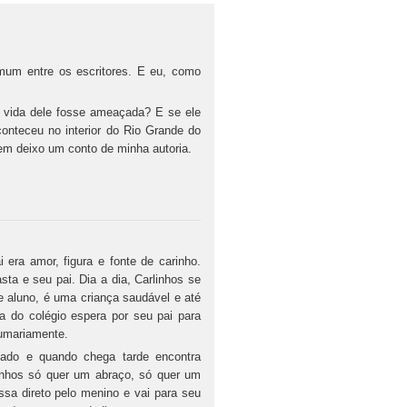
mum entre os escritores. E eu, como
a vida dele fosse ameaçada? E se ele
conteceu no interior do Rio Grande do
gem deixo um conto de minha autoria.
 era amor, figura e fonte de carinho.
ta e seu pai. Dia a dia, Carlinhos se
e aluno, é uma criança saudável e até
do colégio espera por seu pai para
sumariamente.
ado e quando chega tarde encontra
linhos só quer um abraço, só quer um
ssa direto pelo menino e vai para seu