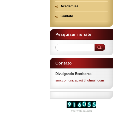
Academias
Contato
Pesquisar no site
Contato
Divulgando Escritores!
smccomun
icacao@h
otmail.c
om
free web counter