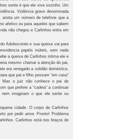
nhos sente é que ele vive sozinho. Um
iolência. Violência grave denominada
 anota um número de telefone que a
no afetivo ou para aqueles que sabem
inda não chegou e Carlinhos entra em
 do Adolescente e sua queixa vai para
providencia papéis inúteis, sem nada
ebe a queixa de Carlinhos intima ele e
queria mesmo chamar a atenção do pai,
 ele era renegado a solidão doméstica.
para que pai e filho possam “em casa”
”. Mas o juiz não conhece o pai de
om que prefere a “cadeia” a continuar
e nem imaginam o que ele sente ou
quena cidade. O corpo de Carlinhos
rto por pedir amor. Pronto! Problema
rlinhos. Carlinhos está nos braços de