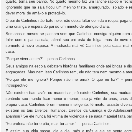
quarto, toma seu banho. No quarto mesmo faz um lanche rápido e fech
ignorando que na sala ficou um menino triste, amargurado, isolado e r
dever moral de amá-lo e protegê-lo.
O pai de Carlinhos não bate nele, não deixa faltar comida e roupa, paga
uma criança e espera do pai só um minuto de atenção diária.
Semanas e meses se passam sem que Carlinhos consiga alguém com q
falar com o pai na sala, afinal seu pai está de folga, mas de novo 
somente à nova esposa. A madrasta mal vê Carlinhos pela casa, mal s
casa.
“Porque viver assim?” – pensa Carlinhos.
Seus amigos na escola debatem histórias familiares onde até brigas e di
engraçadas. Mas nem isso Carlinhos tem, ele não tem nem mesmo a atenç
“Porque ele me ignora? Porque não me ama? O que eu fiz?” – pensa
introspectivo.
Não existem tias, avós ou madrinhas, só existe Carlinhos, sua madrast
sentindo seu mundo ficar menor e menor, isso já vêm de anos, anos d
própria casa. Carlinhos é um menino inteligente, lê muito, assiste dive
existem os tais Direitos Humanos, Direitos da Criança e do Adolesce
apanhou? Se ele nunca foi vítima de violência e se nada material falta pa
“Eu preferia não ter o pão, mas ter amor.” — pensa Carlinhos.
E assim sua vida passa, dia a dia, mês a mês e ele se sente agredi