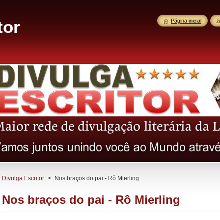
tor
Página inicial
Divulga Escritor
>
Nos braços do pai - Rô Mierling
Nos braços do pai - Rô Mierling