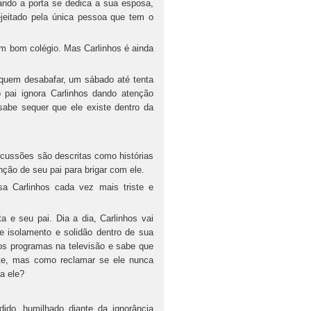
ando a porta se dedica a sua esposa,
ejeitado pela única pessoa que tem o
 um bom colégio. Mas Carlinhos é ainda
uem desabafar, um sábado até tenta
o pai ignora Carlinhos dando atenção
abe sequer que ele existe dentro da
scussões são descritas como histórias
ão de seu pai para brigar com ele.
 Carlinhos cada vez mais triste e
a e seu pai. Dia a dia, Carlinhos vai
e isolamento e solidão dentro de sua
rsos programas na televisão e sabe que
nte, mas como reclamar se ele nunca
ra ele?
do, humilhado diante da ignorância