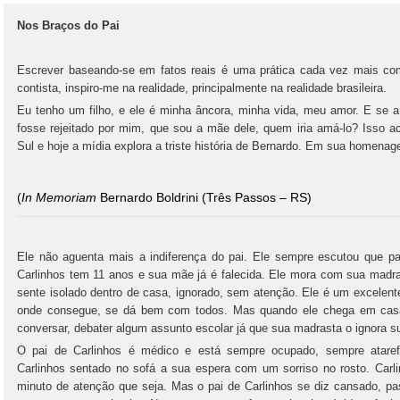
Nos Braços do Pai
Escrever baseando-se em fatos reais é uma prática cada vez mais co
contista, inspiro-me na realidade, principalmente na realidade brasileira.
Eu tenho um filho, e ele é minha âncora, minha vida, meu amor. E se 
fosse rejeitado por mim, que sou a mãe dele, quem iria amá-lo? Isso a
Sul e hoje a mídia explora a triste história de Bernardo. Em sua homena
(
In Memoriam
Bernardo Boldrini (Três Passos – RS)
Ele não aguenta mais a indiferença do pai. Ele sempre escutou que pai
Carlinhos tem 11 anos e sua mãe já é falecida. Ele mora com sua madras
sente isolado dentro de casa, ignorado, sem atenção. Ele é um excelent
onde consegue, se dá bem com todos. Mas quando ele chega em casa 
conversar, debater algum assunto escolar já que sua madrasta o ignora 
O pai de Carlinhos é médico e está sempre ocupado, sempre ataref
Carlinhos sentado no sofá a sua espera com um sorriso no rosto. Car
minuto de atenção que seja. Mas o pai de Carlinhos se diz cansado, pa