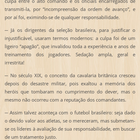
culpa entre o alto comando e os oficiais encarregados de
transmiti-la, por “incompreensão da ordem de avanço”, e
por aí foi, eximindo-se de qualquer responsabilidade.
─ Já os dirigentes da seleção brasileira, para justificar o
injustificável, usaram termos modernos: a culpa foi de um
ligeiro “apagão”, que invalidou toda a experiência e anos de
treinamento dos jogadores. Sedação ampla, geral e
irrestrita!
─ No século XIX, o conceito da cavalaria britânica cresceu
depois do desastre militar, pois exaltou a memória dos
heróis que tombaram no cumprimento do dever, mas o
mesmo não ocorreu com a reputação dos comandantes.
─ Assim talvez aconteça com o futebol brasileiro: seja dado
o devido valor aos atletas, se o mereceram, mas submetam-
se os líderes à avaliação de sua responsabilidade, em buscar
de um tratamento justo.