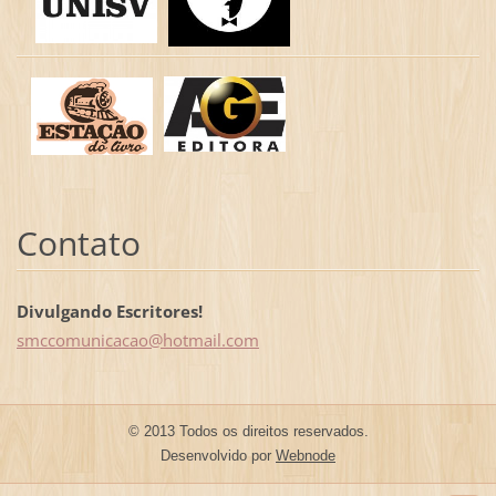
Contato
Divulgando Escritores!
smccomun
icacao@h
otmail.c
om
© 2013 Todos os direitos reservados.
Desenvolvido por
Webnode