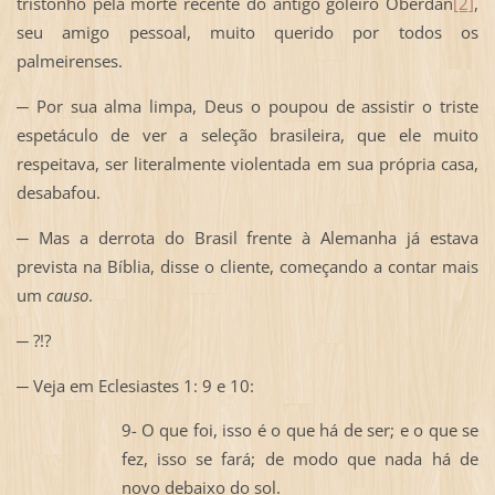
tristonho pela morte recente do antigo goleiro Oberdan
[2]
,
seu amigo pessoal, muito querido por todos os
palmeirenses.
─ Por sua alma limpa, Deus o poupou de assistir o triste
espetáculo de ver a seleção brasileira, que ele muito
respeitava, ser literalmente violentada em sua própria casa,
desabafou.
─ Mas a derrota do Brasil frente à Alemanha já estava
prevista na Bíblia, disse o cliente, começando a contar mais
um
causo
.
─ ?!?
─ Veja em Eclesiastes 1: 9 e 10:
9- O que foi, isso é o que há de ser; e o que se
fez, isso se fará; de modo que nada há de
novo debaixo do sol.