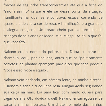
frações de segundos transcorreram-se até que a ficha do
“saionarazinho” caísse e ele se desse conta da situação
humilhante na qual se encontrava: estava correndo de
quatro... e de cueca cor-de-rosa. A humilhação era grande e
a alegria era geral. Um prato cheio para a turminha de
crianças de seis anos de idade. Mini Mingau Ácido, o que foi
que você fez?
Nakano era o nome do pobrezinho. Deixa eu parar de
chamá-lo, aqui, por apelidos, antes que os “politicamente
corretos” de plantão apareçam para dizer que “não pode” e
“você é isso, você é aquilo”.
Nakano veio andando, em câmera lenta, na minha direção.
Fisionomia séria e cuequinha rosa. Mingau Ácido segurando
sua calça na mão. Era para ficar com medo ou era para
cagar de rir? Oh, dúvida cruel! Nakano encarregou-se de
sanar a minha incerteza. Um chute no meio das minhas