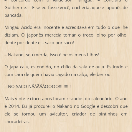
Guilherme. – E se eu fosse você, encheria aquele japonês de
pancada.
Mingau Ácido era inocente e acreditava em tudo o que lhe
diziam. O japonês merecia tomar o troco: olho por olho,
dente por dente e... saco por saco!
– Nakano, seu merda, isso é pelos meus filhos!
O japa caiu, estendido, no chão da sala de aula. Estirado e
com cara de quem havia cagado na calça, ele berrou:
– NO SACO NÃÃÃÃÃOOOO!!!!!!!!!!
Mais vinte e cinco anos foram riscados do calendário. O ano
é 2014. Eu já procurei o Nakano no Google e descobri que
ele se tornou um avicultor, criador de pintinhos em
chocadeiras.