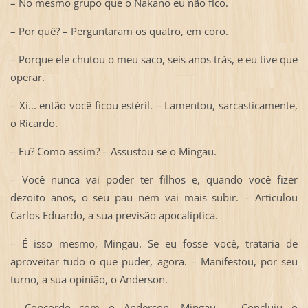
– No mesmo grupo que o Nakano eu não fico.
– Por quê? – Perguntaram os quatro, em coro.
– Porque ele chutou o meu saco, seis anos trás, e eu tive que
operar.
– Xi... então você ficou estéril. – Lamentou, sarcasticamente,
o Ricardo.
– Eu? Como assim? – Assustou-se o Mingau.
– Você nunca vai poder ter filhos e, quando você fizer
dezoito anos, o seu pau nem vai mais subir. – Articulou
Carlos Eduardo, a sua previsão apocalíptica.
– É isso mesmo, Mingau. Se eu fosse você, trataria de
aproveitar tudo o que puder, agora. – Manifestou, por seu
turno, a sua opinião, o Anderson.
– Concordo com o Anderson, Mingau. – Concluiu o