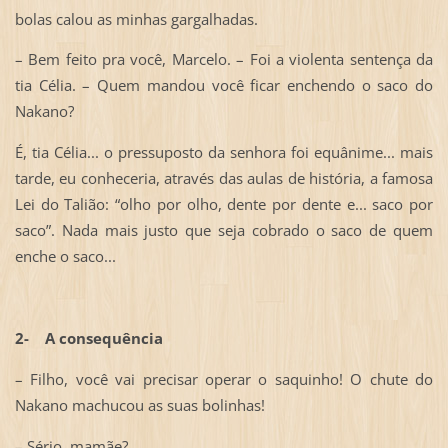
bolas calou as minhas gargalhadas.
– Bem feito pra você, Marcelo. – Foi a violenta sentença da
tia Célia. – Quem mandou você ficar enchendo o saco do
Nakano?
É, tia Célia... o pressuposto da senhora foi equânime... mais
tarde, eu conheceria, através das aulas de história, a famosa
Lei do Talião: “olho por olho, dente por dente e... saco por
saco”. Nada mais justo que seja cobrado o saco de quem
enche o saco...
2-
A consequência
– Filho, você vai precisar operar o saquinho! O chute do
Nakano machucou as suas bolinhas!
– Sério, mamãe?