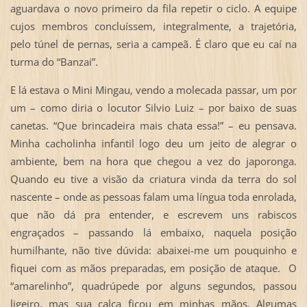
aguardava o novo primeiro da fila repetir o ciclo. A equipe
cujos membros concluíssem, integralmente, a trajetória,
pelo túnel de pernas, seria a campeã. É claro que eu caí na
turma do “Banzai”.
E lá estava o Mini Mingau, vendo a molecada passar, um por
um – como diria o locutor Silvio Luiz – por baixo de suas
canetas. “Que brincadeira mais chata essa!” – eu pensava.
Minha cacholinha infantil logo deu um jeito de alegrar o
ambiente, bem na hora que chegou a vez do japoronga.
Quando eu tive a visão da criatura vinda da terra do sol
nascente – onde as pessoas falam uma língua toda enrolada,
que não dá pra entender, e escrevem uns rabiscos
engraçados – passando lá embaixo, naquela posição
humilhante, não tive dúvida: abaixei-me um pouquinho e
fiquei com as mãos preparadas, em posição de ataque. O
“amarelinho”, quadrúpede por alguns segundos, passou
ligeiro, mas sua calça ficou em minhas mãos. Algumas