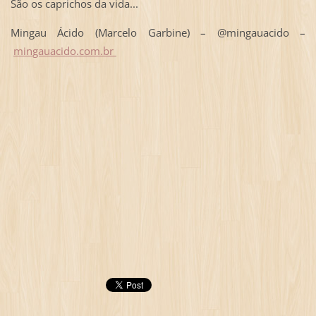
São os caprichos da vida...
Mingau Ácido (Marcelo Garbine) – @mingauacido –
mingauacido.com.br