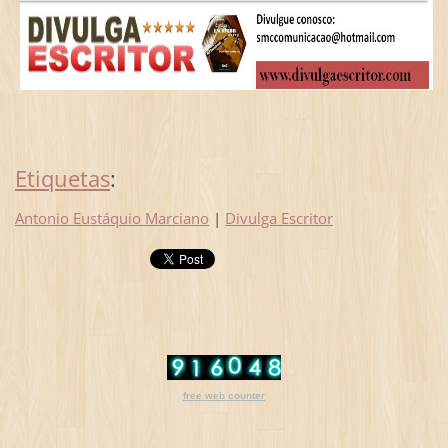
Etiquetas
:
Antonio Eustáquio Marciano
|
Divulga Escritor
free web counter