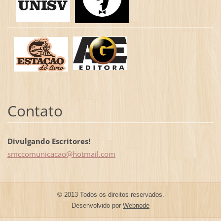
Contato
Divulgando Escritores!
smccomun
icacao@h
otmail.c
om
© 2013 Todos os direitos reservados.
Desenvolvido por
Webnode