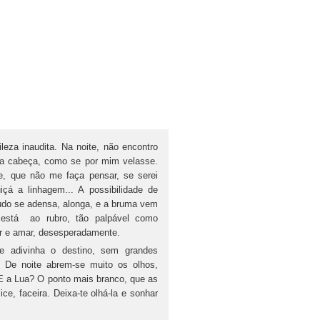
leza inaudita. Na noite, não encontro
a cabeça, como se por mim velasse.
e, que não me faça pensar, se serei
çá a linhagem... A possibilidade de
tudo se adensa, alonga, e a bruma vem
 está ao rubro, tão palpável como
 ir e amar, desesperadamente.
e adivinha o destino, sem grandes
! De noite abrem-se muito os olhos,
 E a Lua? O ponto mais branco, que as
e, faceira. Deixa-te olhá-la e sonhar