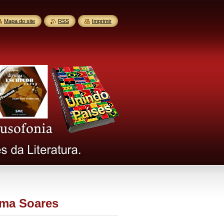
Mapa do site
RSS
Imprimir
tima Soares