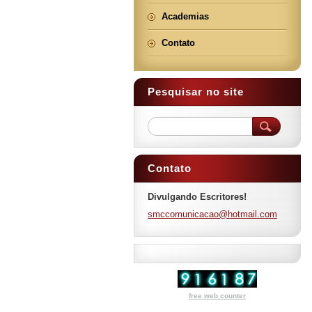
Academias
Contato
Pesquisar no site
Contato
Divulgando Escritores!
smccomun
icacao@h
otmail.c
om
free web counter