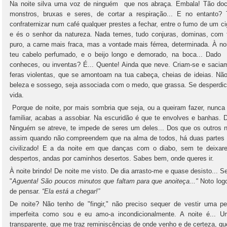
Na noite silva uma voz de ninguém que nos abraça. Embala! Tão doce
monstros, bruxas e seres, de cortar a respiração... E no entanto?
confraternizar num café qualquer prestes a fechar, entre o fumo de um c
e és o senhor da natureza. Nada temes, tudo conjuras, dominas, com fa
puro, a carne mais fraca, mas a vontade mais férrea, determinada. À no
teu cabelo perfumado, e o beijo longo e demorado, na boca... Dado 
conheces, ou inventas? É... Quente! Ainda que neve. Criam-se e saci
feras violentas, que se amontoam na tua cabeça, cheias de ideias. Nã
beleza e sossego, seja associada com o medo, que grassa. Se desperdic
vida.
Porque de noite, por mais sombria que seja, ou a queiram fazer, nunca
familiar, acabas a assobiar. Na escuridão é que te envolves e banhas.
Ninguém se atreve, te impede de seres um deles... Dos que os outros
assim quando não compreendem que na alma de todos, há duas partes v
civilizado! E a da noite em que danças com o diabo, sem te deixare
despertos, andas por caminhos desertos. Sabes bem, onde queres ir.
À noite brindo! De noite me visto. De dia arrasto-me e quase desisto...
"
Aguenta! São poucos minutos que faltam para que anoiteça..."
Noto logo
de pensar.
“Ela está a chegar!”
De noite? Não tenho de "fingir," não preciso sequer de vestir uma p
imperfeita como sou e eu amo-a incondicionalmente. A noite é... U
transparente, que me traz reminiscências de onde venho e de certeza, qu