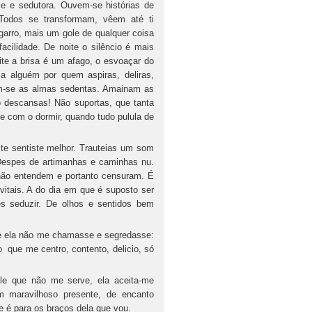
 e sedutora. Ouvem-se histórias de
 Todos se transformam, vêem até ti
igarro, mais um gole de qualquer coisa
cilidade. De noite o silêncio é mais
ite a brisa é um afago, o esvoaçar do
a alguém por quem aspiras, deliras,
am-se as almas sedentas. Amainam as
o descansas! Não suportas, que tanta
e com o dormir, quando tudo pulula de
 te sentiste melhor. Trauteias um som
 Despes de artimanhas e caminhas nu.
 não entendem e portanto censuram. É
itais. A do dia em que é suposto ser
s seduzir. De olhos e sentidos bem
 Se ela não me chamasse e segredasse:
 que me centro, contento, delicio, só
ele que não me serve, ela aceita-me
m maravilhoso presente, de encanto
e é para os braços dela que vou.