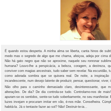
É quando estou desperta. A minha alma se liberta, canta hinos de subti
medo mas o segredo de algo que me chama, afeiçoa, adeja por cima d
Não há gato negro que não se aproxime, naquele seu ronronar sublim
humana? Louvo-lhe a perspicácia, a beleza, coragem, a destreza, qui
conviver com magias ancestrais, tudo saber sem revelar. Na escuridão, 
como adorada sombra que se quisera real. De noite, a inspiração
incandescente, num desejo latente de produzir, pensar, questionar, viver,
Não olho para o caminho demasiado claro, desinteressante, que m
alterações. De dia? De dia controla-se tudo. Controlamo-nos de mais
apuram-se os sentidos, sente-se tudo soberbamente, no seu manifestar.
luzes invejam e procuram imitar em vão, é-nos mãe. Conselheira. Cúmplic
habitá-la. Já o tentaste fazer ao sol? Não! Destruir-te-ia...