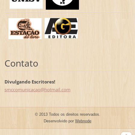
Contato
Divulgando Escritores!
smccomun
icacao@h
otmail.c
om
© 2013 Todos os direitos reservados.
Desenvolvido por
Webnode