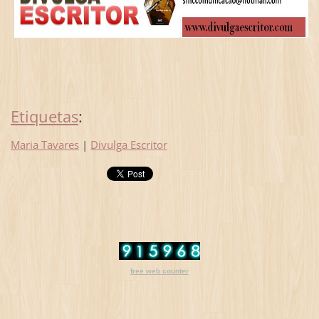
Etiquetas
:
Maria Tavares
|
Divulga Escritor
free web counter