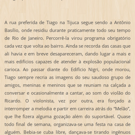
A rua preferida de Tiago na Tijuca segue sendo a Antônio
Basílio, onde residiu durante praticamente todo seu tempo
de Rio de Janeiro. Percorrê-la virou programa obrigatório
cada vez que volta ao bairro. Ainda se recorda das casas que
ali havia e em breve desapareceram, dando lugar a mais e
mais edifícios capazes de atender à explosão populacional
carioca. Ao passar diante do Edifício Nigri, onde morou,
Tiago sempre recria as imagens do seu saudoso grupo de
amigos, meninas e meninos que se reuniam na calçada a
conversar e ocasionalmente a cantar, ao som do violão do
Ricardo. O violonista, vez por outra, era forçado a
interromper a melodia e partir em carreira atrás do “Melão”,
que lhe fizera alguma gozação além do suportável. Quase
todo final de semana, organizava-se uma festa na casa de
alguém. Bebia-se cuba libre, dançava-se tirando ingênuos