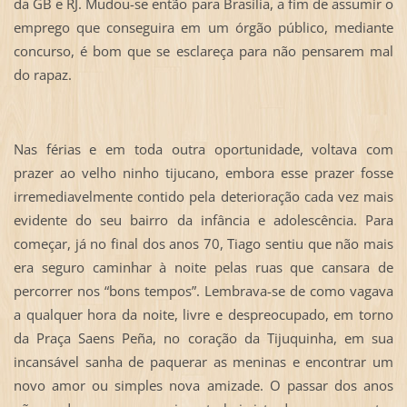
da GB e RJ. Mudou-se então para Brasília, a fim de assumir o
emprego que conseguira em um órgão público, mediante
concurso, é bom que se esclareça para não pensarem mal
do rapaz.
Nas férias e em toda outra oportunidade, voltava com
prazer ao velho ninho tijucano, embora esse prazer fosse
irremediavelmente contido pela deterioração cada vez mais
evidente do seu bairro da infância e adolescência. Para
começar, já no final dos anos 70, Tiago sentiu que não mais
era seguro caminhar à noite pelas ruas que cansara de
percorrer nos “bons tempos”. Lembrava-se de como vagava
a qualquer hora da noite, livre e despreocupado, em torno
da Praça Saens Peña, no coração da Tijuquinha, em sua
incansável sanha de paquerar as meninas e encontrar um
novo amor ou simples nova amizade. O passar dos anos