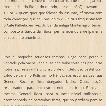
não mudara seu convencimento bairrista de que as garotas
mais lindas do Rio (e do mundo, por que não?) estavam na
Tijuca. A quem quer que falasse do assunto, afirmava com
toda convicção que se Tom Jobim e Vinicius frequentassem
o Café Palheta, em vez do bar da antiga Montenegro, teriam
composto a Garota da Tijuca, permanecendo a de Ipanema
em absoluto anonimato.
Pois é, naqueles saudosos tempos, Tiago batia perna à
vontade pela Saens Peña e, se não tinha sorte nas paqueras
noturnas, restava-lhe o consolo de um delicioso pastel com
caldo de cana no Polis ou no Hélio’s, nas esquinas das ruas
General Roca e Desembargador Izidro. Outra opção
restauradora para encerrar a noite era ir ao Bob’s, na
mesma General Roca, para o inesquecível milk-shake,
acompanhado de batatinhas fritas, que só perdiam para as