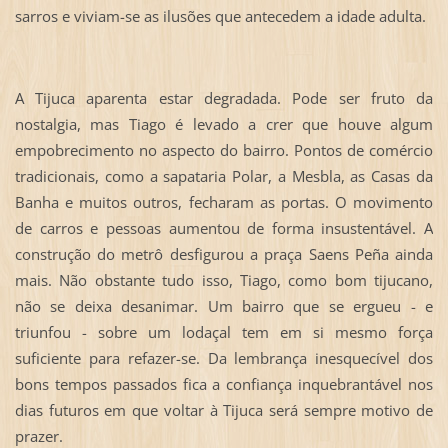
sarros e viviam-se as ilusões que antecedem a idade adulta.
A Tijuca aparenta estar degradada. Pode ser fruto da
nostalgia, mas Tiago é levado a crer que houve algum
empobrecimento no aspecto do bairro. Pontos de comércio
tradicionais, como a sapataria Polar, a Mesbla, as Casas da
Banha e muitos outros, fecharam as portas. O movimento
de carros e pessoas aumentou de forma insustentável. A
construção do metrô desfigurou a praça Saens Peña ainda
mais. Não obstante tudo isso, Tiago, como bom tijucano,
não se deixa desanimar. Um bairro que se ergueu - e
triunfou - sobre um lodaçal tem em si mesmo força
suficiente para refazer-se. Da lembrança inesquecível dos
bons tempos passados fica a confiança inquebrantável nos
dias futuros em que voltar à Tijuca será sempre motivo de
prazer.