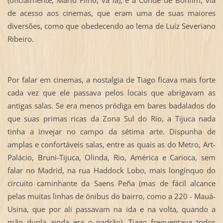
(oficialmente, Mário Filho, vá lá), e a Conde de Bonfim, via
de acesso aos cinemas, que eram uma de suas maiores
diversões, como que obedecendo ao lema de Luiz Severiano
Ribeiro.
Por falar em cinemas, a nostalgia de Tiago ficava mais forte
cada vez que ele passava pelos locais que abrigavam as
antigas salas. Se era menos pródiga em bares badalados do
que suas primas ricas da Zona Sul do Rio, a Tijuca nada
tinha a invejar no campo da sétima arte. Dispunha de
amplas e confortáveis salas, entre as quais as do Metro, Art-
Palácio, Bruni-Tijuca, Olinda, Rio, América e Carioca, sem
falar no Madrid, na rua Haddock Lobo, mais longínquo do
circuito caminhante da Saens Peña (mas de fácil alcance
pelas muitas linhas de ônibus do bairro, como a 220 - Mauá-
Usina, que por ali passavam na ida e na volta, quando a
mão dupla ainda era o padrão). Tiago frequentava todos