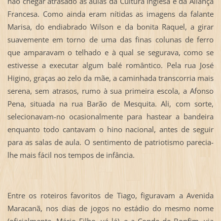
não chegar atrasado às aulas da Cultura Inglesa e da Aliança
Francesa. Como ainda eram nítidas as imagens da falante
Marisa, do endiabrado Wilson e da bonita Raquel, a girar
suavemente em torno de uma das finas colunas de ferro
que amparavam o telhado e à qual se segurava, como se
estivesse a executar algum balé romântico. Pela rua José
Higino, graças ao zelo da mãe, a caminhada transcorria mais
serena, sem atrasos, rumo à sua primeira escola, a Afonso
Pena, situada na rua Barão de Mesquita. Ali, com sorte,
selecionavam-no ocasionalmente para hastear a bandeira
enquanto todo cantavam o hino nacional, antes de seguir
para as salas de aula. O sentimento de patriotismo parecia-
lhe mais fácil nos tempos de infância.
Entre os roteiros favoritos de Tiago, figuravam a Avenida
Maracanã, nos dias de jogos no estádio do mesmo nome