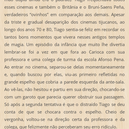
esses cinemas e também o Britânia e o Bruni-Saens Peña,
verdadeiros “ovinhos” em comparação aos demais. Apesar
da triste e gradual desaparição dos cinemas tijucanos, ao
longo dos anos 70 e 80, Tiago sentia-se feliz em recordar os
tantos bons momentos que vivera nesses antigos templos
de magia. Um episódio da infância que muito lhe divertia
lembrar-se foi a vez em que fora ao Carioca com sua
professora e uma colega de turma da escola Afonso Pena.
Ao entrar no cinema, separou-se delas momentaneamente
e, quando buscou por elas, viu-as primeiro refletidas no
grande espelho que cobria a parede esquerda da ante-sala.
Ao vê-las, não hesitou e partiu em sua direção, chocando-se
com um garoto que parecia querer obstruir sua passagem.
Só após a segunda tentativa é que o distraído Tiago se deu
conta de que se chocara contra o espelho. Cheio de
vergonha, voltou-se na direção certa da professora e da
colega, que felizmente não perceberam seu erro ridículo.