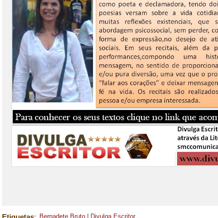
Etiquetas
:
Bernadete Bruto
|
Divulga Escritor