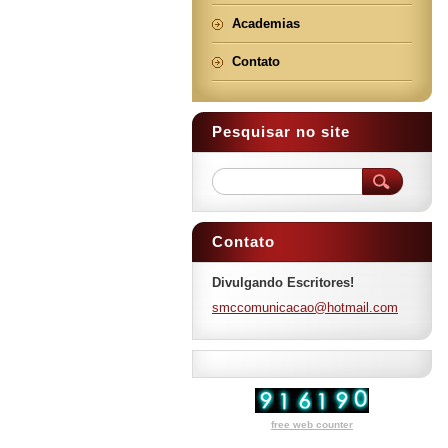
Academias
Contato
Pesquisar no site
Contato
Divulgando Escritores!
smccomun
icacao@h
otmail.c
om
free web counter