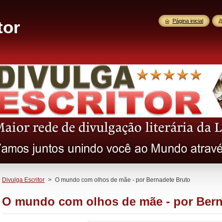
tor
Página inicial
Divulga Escritor
>
O mundo com olhos de mãe - por Bernadete Bruto
O mundo com olhos de mãe - por Bern