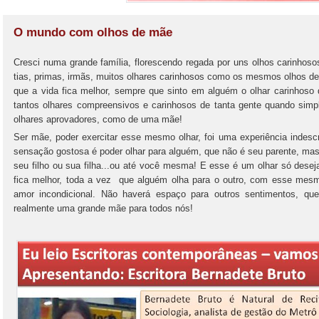
O mundo com olhos de mãe
Cresci numa grande família, florescendo regada por uns olhos carinh
tias, primas, irmãs, muitos olhares carinhosos como os mesmos olhos de
que a vida fica melhor, sempre que sinto em alguém o olhar carinhoso 
tantos olhares compreensivos e carinhosos de tanta gente quando sim
olhares aprovadores, como de uma mãe!
Ser mãe, poder exercitar esse mesmo olhar, foi uma experiência indescri
sensação gostosa é poder olhar para alguém, que não é seu parente, ma
seu filho ou sua filha...ou até você mesma! E esse é um olhar só dese
fica melhor, toda a vez que alguém olha para o outro, com esse mesm
amor incondicional. Não haverá espaço para outros sentimentos, q
realmente uma grande mãe para todos nós!