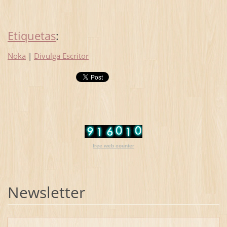
Etiquetas
:
Noka
|
Divulga Escritor
free web counter
Newsletter