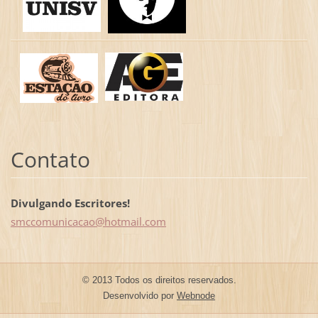
Contato
Divulgando Escritores!
smccomun
icacao@h
otmail.c
om
© 2013 Todos os direitos reservados.
Desenvolvido por
Webnode