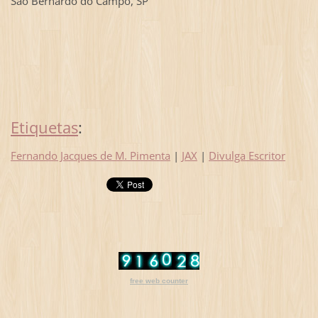
São Bernardo do Campo, SP
Etiquetas
:
Fernando Jacques de M. Pimenta
|
JAX
|
Divulga Escritor
free web counter