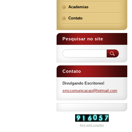
Academias
Contato
Pesquisar no site
Contato
Divulgando Escritores!
smccomun
icacao@h
otmail.c
om
free web counter