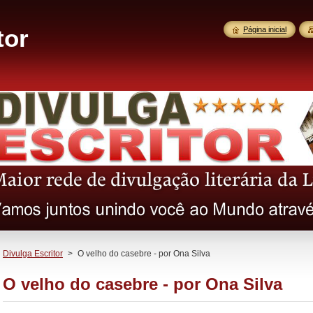
tor
Página inicial
Divulga Escritor
>
O velho do casebre - por Ona Silva
O velho do casebre - por Ona Silva