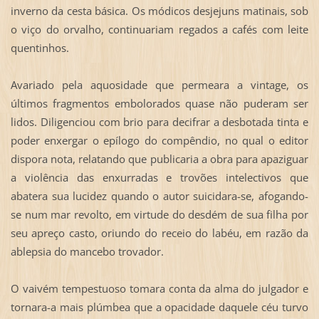
inverno da cesta básica. Os módicos desjejuns matinais, sob
o viço do orvalho, continuariam regados a cafés com leite
quentinhos.
Avariado pela aquosidade que permeara a vintage, os
últimos fragmentos embolorados quase não puderam ser
lidos. Diligenciou com brio para decifrar a desbotada tinta e
poder enxergar o epílogo do compêndio, no qual o editor
dispora nota, relatando que publicaria a obra para apaziguar
a violência das enxurradas e trovões intelectivos que
abatera sua lucidez quando o autor suicidara-se, afogando-
se num mar revolto, em virtude do desdém de sua filha por
seu apreço casto, oriundo do receio do labéu, em razão da
ablepsia do mancebo trovador.
O vaivém tempestuoso tomara conta da alma do julgador e
tornara-a mais plúmbea que a opacidade daquele céu turvo