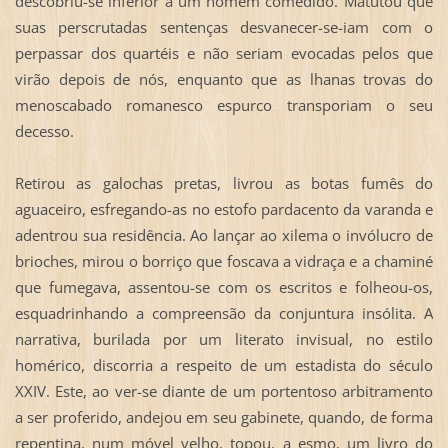
descobriu-se inferior a um homem comedido. Matutou que
suas perscrutadas sentenças desvanecer-se-iam com o
perpassar dos quartéis e não seriam evocadas pelos que
virão depois de nós, enquanto que as lhanas trovas do
menoscabado romanesco espurco transporiam o seu
decesso.
Retirou as galochas pretas, livrou as botas fumês do
aguaceiro, esfregando-as no estofo pardacento da varanda e
adentrou sua residência. Ao lançar ao xilema o invólucro de
brioches, mirou o borriço que foscava a vidraça e a chaminé
que fumegava, assentou-se com os escritos e folheou-os,
esquadrinhando a compreensão da conjuntura insólita. A
narrativa, burilada por um literato invisual, no estilo
homérico, discorria a respeito de um estadista do século
XXIV. Este, ao ver-se diante de um portentoso arbitramento
a ser proferido, andejou em seu gabinete, quando, de forma
repentina, num móvel velho, topou, a esmo, um livro do