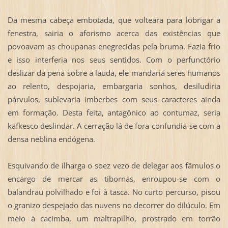
Da mesma cabeça embotada, que volteara para lobrigar a
fenestra, sairia o aforismo acerca das existências que
povoavam as choupanas enegrecidas pela bruma. Fazia frio
e isso interferia nos seus sentidos. Com o perfunctório
deslizar da pena sobre a lauda, ele mandaria seres humanos
ao relento, despojaria, embargaria sonhos, desiludiria
párvulos, sublevaria imberbes com seus caracteres ainda
em formação. Desta feita, antagônico ao contumaz, seria
kafkesco deslindar. A cerração lá de fora confundia-se com a
densa neblina endógena.
Esquivando de ilharga o soez vezo de delegar aos fâmulos o
encargo de mercar as tibornas, enroupou-se com o
balandrau polvilhado e foi à tasca. No curto percurso, pisou
o granizo despejado das nuvens no decorrer do dilúculo. Em
meio à cacimba, um maltrapilho, prostrado em torrão