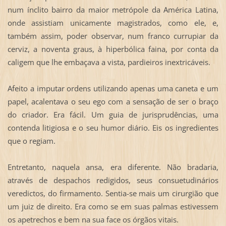
num ínclito bairro da maior metrópole da América Latina,
onde assistiam unicamente magistrados, como ele, e,
também assim, poder observar, num franco currupiar da
cerviz, a noventa graus, à hiperbólica faina, por conta da
caligem que lhe embaçava a vista, pardieiros inextricáveis.
Afeito a imputar ordens utilizando apenas uma caneta e um
papel, acalentava o seu ego com a sensação de ser o braço
do criador. Era fácil. Um guia de jurisprudências, uma
contenda litigiosa e o seu humor diário. Eis os ingredientes
que o regiam.
Entretanto, naquela ansa, era diferente. Não bradaria,
através de despachos redigidos, seus consuetudinários
veredictos, do firmamento. Sentia-se mais um cirurgião que
um juiz de direito. Era como se em suas palmas estivessem
os apetrechos e bem na sua face os órgãos vitais.