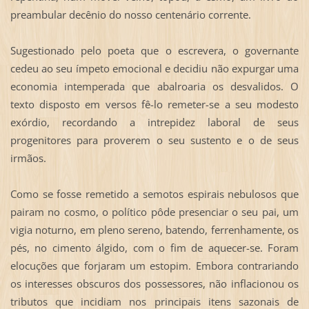
preambular decênio do nosso centenário corrente.
Sugestionado pelo poeta que o escrevera, o governante
cedeu ao seu ímpeto emocional e decidiu não expurgar uma
economia intemperada que abalroaria os desvalidos. O
texto disposto em versos fê-lo remeter-se a seu modesto
exórdio, recordando a intrepidez laboral de seus
progenitores para proverem o seu sustento e o de seus
irmãos.
Como se fosse remetido a semotos espirais nebulosos que
pairam no cosmo, o político pôde presenciar o seu pai, um
vigia noturno, em pleno sereno, batendo, ferrenhamente, os
pés, no cimento álgido, com o fim de aquecer-se. Foram
elocuções que forjaram um estopim. Embora contrariando
os interesses obscuros dos possessores, não inflacionou os
tributos que incidiam nos principais itens sazonais de