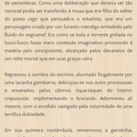
de penumbras. Como uma deliberação que deveria ser tão
racional podia ser transferida à musa que era filha do editor
do poeta cego que persuadira o estadista, que era um
personagem criado por um funesto mendigo embebido pelo
fluido do negrume? Era como se toda a torrente grelada no
lusco-fusco fosse mero conteúdo imaginativo promovido à
matéria pelo omnipotente, alicerçado pelos devaneios de
um relés mortal que em suas graças caíra.
Regressou à sombra do escrínio, alumiado frugalmente por
uma tacanha gambiarra, debruçou-se nos autos processuais
e enveredou pelos últimos tique-taques do ínterim
crepuscular, implementando o brocardo. Adormeceu ali
mesmo, com o encéfalo castigado pela soturnidade de uma
terrífica dubiedade.
Em sua quimera noctâmbula, rememorou a garotinha,