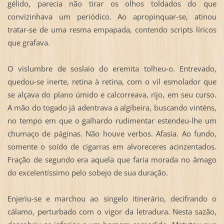
gélido, parecia não tirar os olhos toldados do que
convizinhava um periódico. Ao apropinquar-se, atinou
tratar-se de uma resma empapada, contendo scripts líricos
que grafava.
O vislumbre de soslaio do eremita tolheu-o. Entrevado,
quedou-se inerte, retina à retina, com o vil esmolador que
se alçava do plano úmido e calcorreava, rijo, em seu curso.
A mão do togado já adentrava a algibeira, buscando vinténs,
no tempo em que o galhardo rudimentar estendeu-lhe um
chumaço de páginas. Não houve verbos. Afasia. Ao fundo,
somente o soído de cigarras em alvoreceres acinzentados.
Fração de segundo era aquela que faria morada no âmago
do excelentíssimo pelo sobejo de sua duração.
Enjeriu-se e marchou ao singelo itinerário, decifrando o
cálamo, perturbado com o vigor da letradura. Nesta sazão,