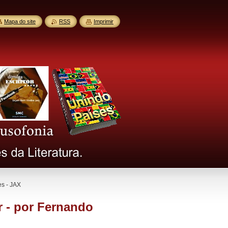
Mapa do site
RSS
Imprimir
es - JAX
 - por Fernando