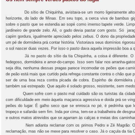
Do sítio de Chiquinha, avistava-se um morro ligeiramente alto e 
horizonte, do lado de Minas. Em seu topo, a cerca viva de bambus gi
sobre o pasto que se estendia ao sopé como imenso tapete verde. Limp
jardineiro de grande zelo. Ali, o gado devia pastar com gosto. Só ja
capim gordura, igualmente apreciado pelos zebus. O dono da propriedad
um pé de dormideira prá contar história. Vistoriava seus domínios rigor
o sol nascer duas vezes. Por isso o pasto dava aquela impressão boa a 
Já no pasto do sítio da tia Chiquinha, a coisa é diferente. O ca
fedegoso, dormideira e amor-do-campo. Isso sem falar nos arranha-gatos
seja dita, nenhuma dessas pragas parece incomodar os peões que cam
de peão está mais que curtido pela refrega constante contra o chão que 
ser de uma boa reza contra picada de cobra. Espinho de dormideira 
também sai estrepado. Que aquilo é solado grosso, resistente, sem medo, 
Quem sofre com o pasto mal cuidado são os turistas da cidade g
com dificuldade em meio àquela maçaroca agressiva e doida prá se ving
peões do lugar. É galho seco que se enrosca no pé, é pedrinha que l
tropeço e safanão sem fim. Inda por cima, tem-se a trabalheira de desgru
e outros matos atrevidos que se agarram às calças e meias dos caminhan
Nem adianta reclamar com os primos Pedro e Zé Magrão. O prim
reclamação, mas não se mexe para resolver o caso. Já o caçula da tia C