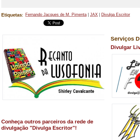
Etiquetas
:
Fernando Jacques de M. Pimenta
|
JAX
|
Divulga Escritor
Serviços D
Divulgar Li
Conheça outros parceiros da rede de
divulgação "Divulga Escritor"!