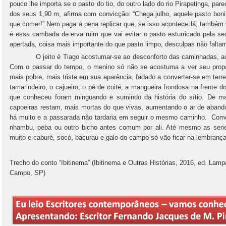
pouco lhe importa se o pasto do tio, do outro lado do rio Pirapetinga, pa
dos seus 1,90 m, afirma com convicção: “Chega julho, aquele pasto boni
que comer!” Nem paga a pena replicar que, se isso acontece lá, também 
é essa cambada de erva ruim que vai evitar o pasto esturricado pela sec
apertada, coisa mais importante do que pasto limpo, desculpas não falta
O jeito é Tiago acostumar-se ao desconforto das caminhadas, aos 
Com o passar do tempo, o menino só não se acostuma a ver seu propa
mais pobre, mais triste em sua aparência, fadado a converter-se em terr
tamarindeiro, o cajueiro, o pé de coité, a mangueira frondosa na frente d
que conheceu foram minguando e sumindo da história do sítio. De ma
capoeiras restam, mais mortas do que vivas, aumentando o ar de abando
há muito e a passarada não tardaria em seguir o mesmo caminho. Como
nhambu, peba ou outro bicho antes comum por ali. Até mesmo as ser
muito e caburé, socó, bacurau e galo-do-campo só vão ficar na lembranç
Trecho do conto “Ibitinema” (Ibitinema e Outras Histórias, 2016, ed. Lam
Campo, SP)