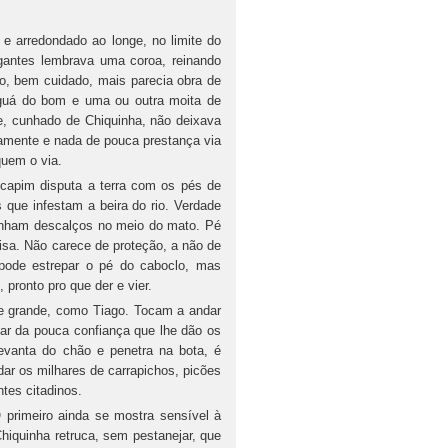
arredondado ao longe, no limite do
gantes lembrava uma coroa, reinando
o, bem cuidado, mais parecia obra de
raguá do bom e uma ou outra moita de
e, cunhado de Chiquinha, não deixava
osamente e nada de pouca prestança via
quem o via.
pim disputa a terra com os pés de
 que infestam a beira do rio. Verdade
inham descalços no meio do mato. Pé
pisa. Não carece de proteção, a não de
pode estrepar o pé do caboclo, mas
pronto pro que der e vier.
rande, como Tiago. Tocam a andar
ar da pouca confiança que lhe dão os
evanta do chão e penetra na bota, é
dar os milhares de carrapichos, picões
tes citadinos.
eiro ainda se mostra sensível à
hiquinha retruca, sem pestanejar, que