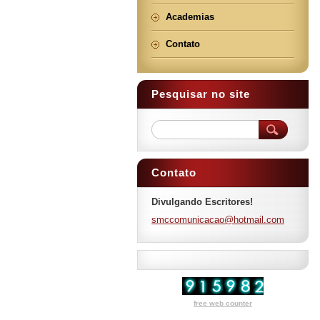
Academias
Contato
Pesquisar no site
Contato
Divulgando Escritores!
smccomun
icacao@h
otmail.c
om
free web counter