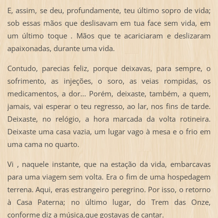
E, assim, se deu, profundamente, teu último sopro de vida;
sob essas mãos que deslisavam em tua face sem vida, em
um último toque . Mãos que te acariciaram e deslizaram
apaixonadas, durante uma vida.
Contudo, parecias feliz, porque deixavas, para sempre, o
sofrimento, as injeções, o soro, as veias rompidas, os
medicamentos, a dor... Porém, deixaste, também, a quem,
jamais, vai esperar o teu regresso, ao lar, nos fins de tarde.
Deixaste, no relógio, a hora marcada da volta rotineira.
Deixaste uma casa vazia, um lugar vago à mesa e o frio em
uma cama no quarto.
Vi , naquele instante, que na estação da vida, embarcavas
para uma viagem sem volta. Era o fim de uma hospedagem
terrena. Aqui, eras estrangeiro peregrino. Por isso, o retorno
à Casa Paterna; no último lugar, do Trem das Onze,
conforme diz a música,que gostavas de cantar.