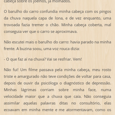
cabeça sobre os joelhos, já molhados.
O barulho do carro confundia minha cabeça com os pingos
da chuva naquela capa de lona, e de vez enquanto, uma
trovoada fazia tremer o chão. Minha cabeça coberta, mal
conseguia ver que o carro se aproximava.
Não escutei mais o barulho do carro: havia parado na minha
frente. A buzina soou, uma voz rouca dizia:
- O que faz aí na chuva? Vai se resfriar. Vem!
Não fui! Um filme passava pela minha cabeça, meu rosto
triste e amargurado não teve condições de voltar para casa,
depois de ouvir da psicóloga o diagnóstico de depressão.
Minhas lágrimas corriam sobre minha face, numa
velocidade maior que a chuva que caía. Não conseguia
assimilar aquelas palavras ditas no consultório, elas
ecoavam em minha mente e me atormentavam, como os