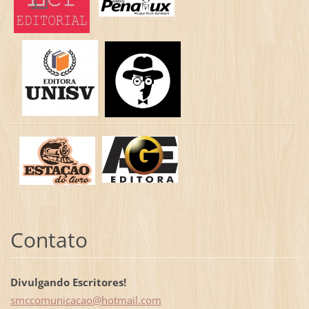
Contato
Divulgando Escritores!
smccomun
icacao@h
otmail.c
om