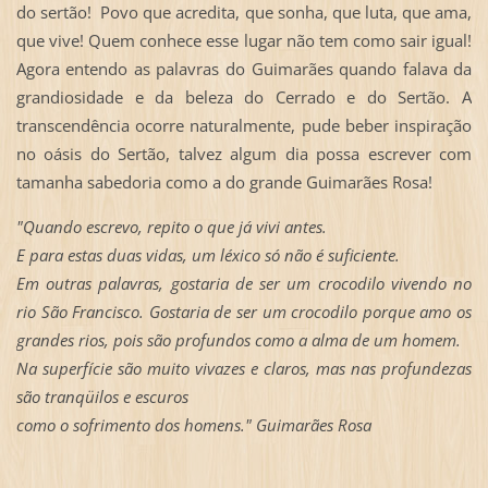
do sertão! Povo que acredita, que sonha, que luta, que ama,
que vive! Quem conhece esse lugar não tem como sair igual!
Agora entendo as palavras do Guimarães quando falava da
grandiosidade e da beleza do Cerrado e do Sertão. A
transcendência ocorre naturalmente, pude beber inspiração
no oásis do Sertão, talvez algum dia possa escrever com
tamanha sabedoria como a do grande Guimarães Rosa!
"Quando escrevo, repito o que já vivi antes.
E para estas duas vidas, um léxico só não é suficiente.
Em outras palavras, gostaria de ser um crocodilo vivendo no
rio São Francisco. Gostaria de ser um crocodilo porque amo os
grandes rios, pois são profundos como a alma de um homem.
Na superfície são muito vivazes e claros, mas nas profundezas
são tranqüilos e escuros
como o sofrimento dos homens." Guimarães Rosa