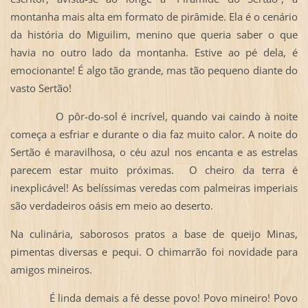
montanha mais alta em formato de pirâmide. Ela é o cenário
da história do Miguilim, menino que queria saber o que
havia no outro lado da montanha. Estive ao pé dela, é
emocionante! É algo tão grande, mas tão pequeno diante do
vasto Sertão!
O pôr-do-sol é incrível, quando vai caindo à noite
começa a esfriar e durante o dia faz muito calor. A noite do
Sertão é maravilhosa, o céu azul nos encanta e as estrelas
parecem estar muito próximas. O cheiro da terra é
inexplicável! As belíssimas veredas com palmeiras imperiais
são verdadeiros oásis em meio ao deserto.
Na culinária, saborosos pratos a base de queijo Minas,
pimentas diversas e pequi. O chimarrão foi novidade para
amigos mineiros.
É linda demais a fé desse povo! Povo mineiro! Povo