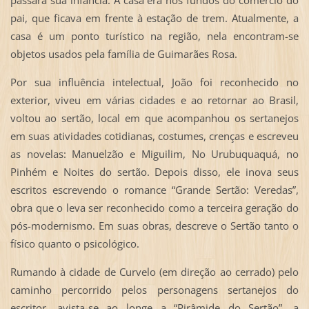
pai, que ficava em frente à estação de trem. Atualmente, a
casa é um ponto turístico na região, nela encontram-se
objetos usados pela família de Guimarães Rosa.
Por sua influência intelectual, João foi reconhecido no
exterior, viveu em várias cidades e ao retornar ao Brasil,
voltou ao sertão, local em que acompanhou os sertanejos
em suas atividades cotidianas, costumes, crenças e escreveu
as novelas: Manuelzão e Miguilim, No Urubuquaquá, no
Pinhém e Noites do sertão. Depois disso, ele inova seus
escritos escrevendo o romance “Grande Sertão: Veredas”,
obra que o leva ser reconhecido como a terceira geração do
pós-modernismo. Em suas obras, descreve o Sertão tanto o
físico quanto o psicológico.
Rumando à cidade de Curvelo (em direção ao cerrado) pelo
caminho percorrido pelos personagens sertanejos do
escritor, avista-se ao longe a “Pirâmide do Sertão”, a