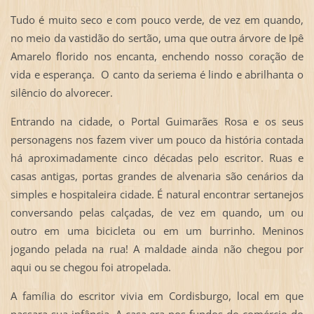
Tudo é muito seco e com pouco verde, de vez em quando,
no meio da vastidão do sertão, uma que outra árvore de Ipê
Amarelo florido nos encanta, enchendo nosso coração de
vida e esperança. O canto da seriema é lindo e abrilhanta o
silêncio do alvorecer.
Entrando na cidade, o Portal Guimarães Rosa e os seus
personagens nos fazem viver um pouco da história contada
há aproximadamente cinco décadas pelo escritor. Ruas e
casas antigas, portas grandes de alvenaria são cenários da
simples e hospitaleira cidade. É natural encontrar sertanejos
conversando pelas calçadas, de vez em quando, um ou
outro em uma bicicleta ou em um burrinho. Meninos
jogando pelada na rua! A maldade ainda não chegou por
aqui ou se chegou foi atropelada.
A família do escritor vivia em Cordisburgo, local em que
passara sua infância. A casa era nos fundos do comércio do