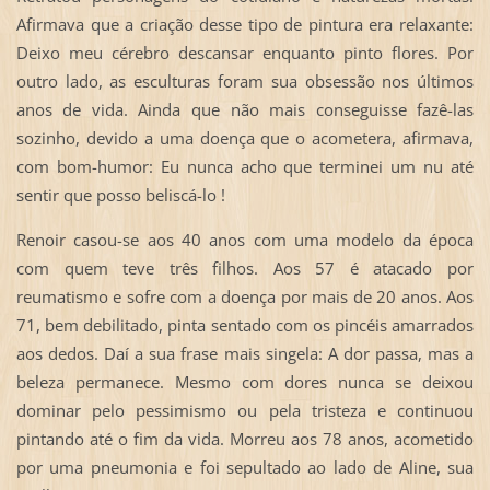
Afirmava que a criação desse tipo de pintura era relaxante:
Deixo meu cérebro descansar enquanto pinto flores. Por
outro lado, as esculturas foram sua obsessão nos últimos
anos de vida. Ainda que não mais conseguisse fazê-las
sozinho, devido a uma doença que o acometera, afirmava,
com bom-humor: Eu nunca acho que terminei um nu até
sentir que posso beliscá-lo !
Renoir casou-se aos 40 anos com uma modelo da época
com quem teve três filhos. Aos 57 é atacado por
reumatismo e sofre com a doença por mais de 20 anos. Aos
71, bem debilitado, pinta sentado com os pincéis amarrados
aos dedos. Daí a sua frase mais singela: A dor passa, mas a
beleza permanece. Mesmo com dores nunca se deixou
dominar pelo pessimismo ou pela tristeza e continuou
pintando até o fim da vida. Morreu aos 78 anos, acometido
por uma pneumonia e foi sepultado ao lado de Aline, sua