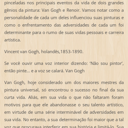
pinceladas nos principais eventos da vida de dois grandes
gênios da pintura: Van Gogh e Renoir. Vamos notar como a
personalidade de cada um deles influenciou suas pinturas e
como o enfrentamento das adversidades de cada um foi
determinante para o rumo de suas vidas pessoais e carreira
artística.
Vincent van Gogh, holandês,1853-1890.
Se você ouvir uma voz interior dizendo: ‘Não sou pintor’,
então pinte... e a voz se calará. Van Gogh
Van Gogh, hoje considerado um dos maiores mestres da
pintura universal, só encontrou o sucesso no final da sua
curta vida. Aliás, em sua vida o que não faltaram foram
motivos para que ele abandonasse o seu talento artístico,
em virtude de uma série interminável de adversidades em
sua vida. No entanto, a sua determinação foi maior que a tal
voz que procurava interferir em sua história e limitá-lo. Sua