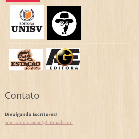
Contato
Divulgando Escritores!
smccomun
icacao@h
otmail.c
om