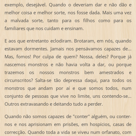
exemplo, desejável. Quando o deveriam dar e não dão e
melhor coisa e melhor sorte, nos fosse dada. Mais uma vez
a malvada sorte, tanto para os filhos como para os
familiares que nos cuidam e ensinam.
E aos que entretanto eclodiram. Brotaram, em nós, quando
estavam dormentes. Jamais nos pensávamos capazes de...
Mas, fomos! Por culpa de quem? Nossa, deles? Porque já
nascemos monstros e não havia volta a dar, ou porque
trazemos os nossos monstros bem amestrados e
circunscritos? Salta-se tão depressa daqui, para todos os
monstros que andam por aí e que somos todos, num
conjunto de pessoas que vive no limite, uns contendo-se...
Outros extravasando e deitando tudo a perder.
Quando não somos capazes de "conter" alguém, ou conter-
nos e nos aprisionam em prisões, em hospícios, casas de
correcção. Quando toda a vida se viveu num orfanato, com