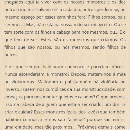
chegados aqui (a viver com os nossos monstros e os dos
outros) muitos "salvam-se" a cada dia, outros perdem-se, no
mesmo espaço por esses caminhos fora! Filhos somos, pais
seremos... Mas, não está na nossa mão ser milagreiro. Ou se
tem sorte com os filhos e cabeça para nós mesmos, ou... É o
que tem de ser. Estes, são os monstros que criamos. Os
filhos que são nossos, ou nós mesmos, sendo filhos de
outros!
E os que sempre habitaram connosco e pareciam dóceis.
Nunca ascenderiam a monstro? Depois, matam-nos a mãe
ou violam-nos. Maltratam o pai (também há violência no
inverso.) Fazem-nos cúmplices da sua monstruosidade, com
ameaças, para nos manter quietos e calados? O que provoca
isso na cabeça de alguém que está a ser criado, um dia irá
criar e cuidar? Esses monstros (pais, tios, avós) que também
habitam connosco e nos são "alheios" porque são em si,
uma entidade, mas tão próximos... Próximos demais como