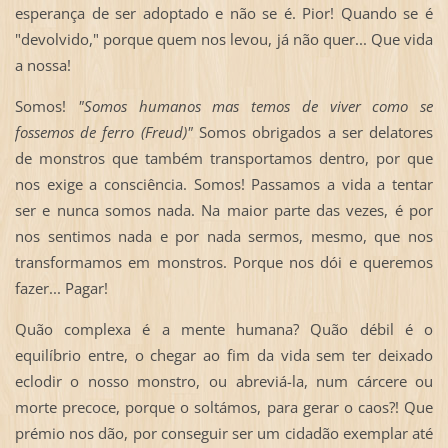
esperança de ser adoptado e não se é. Pior! Quando se é
"devolvido," porque quem nos levou, já não quer... Que vida
a nossa!
Somos!
"Somos humanos mas temos de viver como se
fossemos de ferro (Freud)"
Somos obrigados a ser delatores
de monstros que também transportamos dentro, por que
nos exige a consciência. Somos! Passamos a vida a tentar
ser e nunca somos nada. Na maior parte das vezes, é por
nos sentimos nada e por nada sermos, mesmo, que nos
transformamos em monstros. Porque nos dói e queremos
fazer... Pagar!
Quão complexa é a mente humana? Quão débil é o
equilíbrio entre, o chegar ao fim da vida sem ter deixado
eclodir o nosso monstro, ou abreviá-la, num cárcere ou
morte precoce, porque o soltámos, para gerar o caos?! Que
prémio nos dão, por conseguir ser um cidadão exemplar até