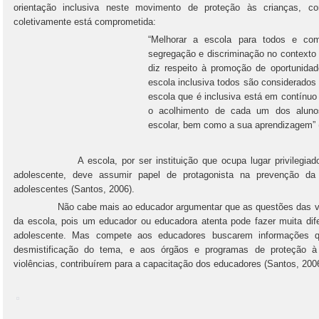
orientação inclusiva neste movimento de proteção às crianças, 
coletivamente está comprometida:
“Melhorar a escola para todos e com
segregação e discriminação no contexto
diz respeito à promoção de oportunidade
escola inclusiva todos são considerados
escola que é inclusiva está em contínu
o acolhimento de cada um dos alun
escolar, bem como a sua aprendizagem” (F
A escola, por ser instituição que ocupa lugar privilegiado n
adolescente, deve assumir papel de protagonista na prevenção da 
adolescentes (Santos, 2006).
Não cabe mais ao educador argumentar que as questões das violê
da escola, pois um educador ou educadora atenta pode fazer muita dif
adolescente. Mas compete aos educadores buscarem informações q
desmistificação do tema, e aos órgãos e programas de proteção à 
violências, contribuírem para a capacitação dos educadores (Santos, 200