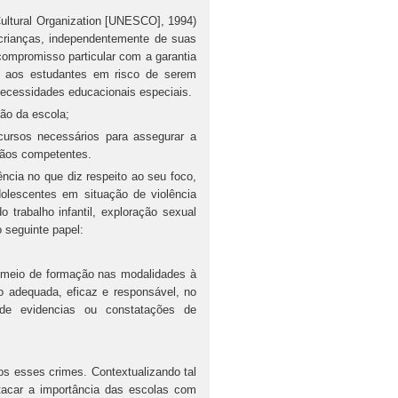
Cultural Organization [UNESCO], 1994)
crianças, independentemente de suas
compromisso particular com a garantia
s aos estudantes em risco de serem
ecessidades educacionais especiais.
ão da escola;
ursos necessários para assegurar a
gãos competentes.
ncia no que diz respeito ao seu foco,
dolescentes em situação de violência
o trabalho infantil, exploração sexual
o seguinte papel:
r meio de formação nas modalidades à
o adequada, eficaz e responsável, no
 de evidencias ou constatações de
os esses crimes. Contextualizando tal
acar a importância das escolas com