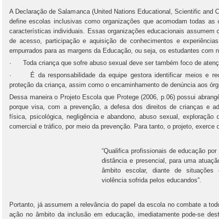
A Declaração de Salamanca (United Nations Educational, Scientific and 
define escolas inclusivas como organizações que acomodam todas as 
características individuais. Essas organizações educacionais assumem 
de acesso, participação e aquisição de conhecimentos e experiência
empurrados para as margens da Educação, ou seja, os estudantes com n
· Toda criança que sofre abuso sexual deve ser também foco de atenç
· É da responsabilidade da equipe gestora identificar meios e rec
proteção da criança, assim como o encaminhamento de denúncia aos ór
Dessa maneira o Projeto Escola que Protege (2006, p.06) possui abrangê
porque visa, com a prevenção, a defesa dos direitos de crianças e a
física, psicológica, negligência e abandono, abuso sexual, exploração d
comercial e tráfico, por meio da prevenção. Para tanto, o projeto, exerce 
“Qualifica profissionais de educação po
distância e presencial, para uma atuaçã
âmbito escolar, diante de situações
violência sofrida pelos educandos”.
Portanto, já assumem a relevância do papel da escola no combate a tod
ação no âmbito da inclusão em educação, imediatamente pode-se dest