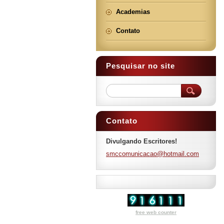
Academias
Contato
Pesquisar no site
Contato
Divulgando Escritores!
smccomun
icacao@h
otmail.c
om
free web counter