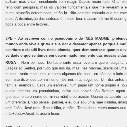
saibam mas vivam encobrindo sem reagir. Depois recrio tudo. O ambie
feito com pesquisa, mas os valores fundamentais que me levaram a es
numa situação determinada, estão lá. Não acredite contudo que me esc
creio. A distribuição das editoras é menos boa, e assim só me lê quem
boca a boca entre leitores.
JPB – Ao escrever com o pseudónimo de INÊS MAOMÉ, pretende r
mundo onde vive e gritar a sua dor e desamor apenas porque é mul
escritora e cidadã livre neste planeta, quer demonstrar o quanto d
verdade o que sentimos em determinado momento das nossas vida
ROSA –
Nem por isso. De facto sinto essa revolta e quero realçá-la,
Graças ao Senhor, por tudo que nos dá, mas Inês Maomé, surgiu de uma 
muitas…seria mais uma, e como algumas tão boas, eu não iria a lado
com isto dizer que com o nome Inês irei, mas seguindo. Um dia, antes de
família, éramos 6. Cada um escreveu num papel um nome próprio e noutr
queria mesmo um pseudónimo, coisa que talvez não fizesse agora.
(curiosamente o nome de minha mãe) e eu aceitei. Quanto ao apelido n
um diferente. Então pensei, pensei, e eu que sou uma mãe galinha, imagi
com João, José (meu filho e filha, e mãe…Tanto disse estes nomes qu
mãe+João+José). E assim ficou.