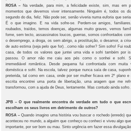
ROSA –
Na verdade, para mim, a felicidade existe, sim, mas em 
momentos que devemos viver intensamente. Ninguém é, todos os di
segundo do dia, feliz. Não pode ser, senão viveria numa euforia que seri
É o que imagino. E na vida sofre-se. Perdem-se amigos, familiare
roubados, traídos, temos doenças, algumas muito graves, vemos famí
fome, sem tecto, assassinatos loucos, guerras, somos confrontados com
o desemprego, a droga, os sem abrigo, a prostituição, o desamor, a crise
de auto estima (seja pelo que for)…como não sofrer? Sim sofro! Fui rou
casa, de todos os valores que juntei uma vida e sofri também por i
passou. O amor não me caiu aos pés como o sonhei e sofri. 
irremediável romântica. Desde pequena fui confrontada com muita v
doméstica e sofri. Na escola, talvez porque nunca saía de casa, suponh
preterida, tal como em casa, onde por ser mulher ficava em 2º plano e 
escrita encontrei uma porta de libertação, uma aragem que me ref
transformou, com a ajuda de Deus, lentamente. Mas contudo ainda sofr
JPB – O que realmente encontra de verdade em tudo o que escrev
escolham os seus livros em detrimento de outros?
ROSA –
Quando imagino uma história vou buscar o rochedo (enredo) que 
aconteceu no mundo, a alguém que conheço ou conheci e viveu algo que 
importante, por ser bom ou mau. Sinto urgência em fazer essa divulgação