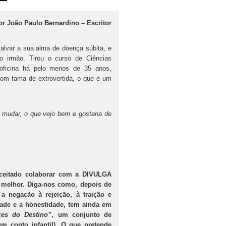
or João Paulo Bernardino – Escritor
alvar a sua alma de doença súbita, e
 irmão. Tirou o curso de Ciências
oficina há pelo menos de 35 anos,
Com fama de extrovertida, o que é um
 mudar, o que vejo bem e gostaria de
ceitado colaborar com a DIVULGA
melhor. Diga-nos como, depois de
a negação à rejeição, à traição e
dade e a honestidade, tem ainda em
zes do Destino”
, um conjunto de
um conto infantil). O que pretende