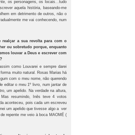
nte, os personagens, os locais…tudo
crever aquela história, baseando-me
olhem em detrimento de outros, não o
 gradualmente me vai conhecendo, num
ealçar a sua revolta para com o
her ou sobretudo porque, enquanto
evemos louvar a Deus e escrever com
s?
 assim como Louvarei e sempre darei
forma muito natural. Rosas Marias há
 algum com o meu nome, não querendo
 editar o meu 1º livro, num jantar de
o, um apelido. Na verdade na altura,
 Mas resumindo, Inês teve 4 votos
ada aconteceu, pois cada um escreveu
nei um apelido que tivesse algo a ver
e de repente me veio à boca MAOMÉ (