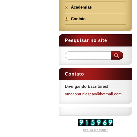
Academias
Contato
Pesquisar no site
Contato
Divulgando Escritores!
smccomun
icacao@h
otmail.c
om
free web counter