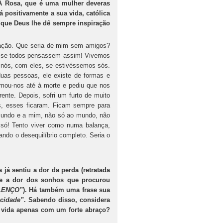
A Rosa, que é uma mulher deveras
 positivamente a sua vida, católica
ra que Deus lhe dê sempre inspiração
mação. Que seria de mim sem amigos?
a se todos pensassem assim! Vivemos
 nós, com eles, se estivéssemos sós.
duas pessoas, ele existe de formas e
mou-nos até à morte e pediu que nos
nte. Depois, sofri um furto de muito
os, esses ficaram. Ficam sempre para
 mundo e a mim, não só ao mundo, não
 só! Tento viver como numa balança,
ando o desequilíbrio completo. Seria o
a já sentiu a dor da perda (retratada
) e a dor dos sonhos que procurou
 LENÇO”
). Há também uma frase sua
icidade”
. Sabendo disso, considera
a vida apenas com um forte abraço?