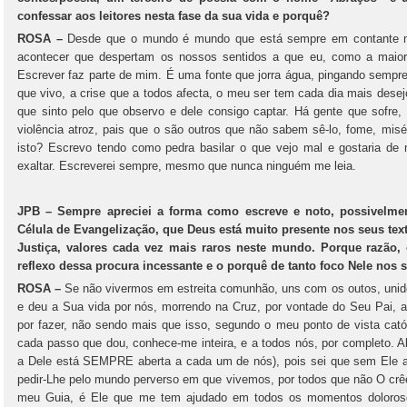
confessar aos leitores nesta fase da sua vida e porquê?
ROSA –
Desde que o mundo é mundo que está sempre em contante 
acontecer que despertam os nossos sentidos a que eu, como a maioria
Escrever faz parte de mim. É uma fonte que jorra água, pingando semp
que vivo, a crise que a todos afecta, o meu ser tem cada dia mais desej
que sinto pelo que observo e dele consigo captar. Há gente que sofre,
violência atroz, pais que o são outros que não sabem sê-lo, fome, m
isto? Escrevo tendo como pedra basilar o que vejo mal e gostaria de
exaltar. Escreverei sempre, mesmo que nunca ninguém me leia.
JPB – Sempre apreciei a forma como escreve e noto, possivelmen
Célula de Evangelização, que Deus está muito presente nos seus tex
Justiça, valores cada vez mais raros neste mundo. Porque razão, 
reflexo dessa procura incessante e o porquê de tanto foco Nele nos 
ROSA –
Se não vivermos em estreita comunhão, uns com os outos, uni
e deu a Sua vida por nós, morrendo na Cruz, por vontade do Seu Pai, a
por fazer, não sendo mais que isso, segundo o meu ponto de vista cató
cada passo que dou, conhece-me inteira, e a todos nós, por completo. Ab
a Dele está SEMPRE aberta a cada um de nós), pois sei que sem Ele a
pedir-Lhe pelo mundo perverso em que vivemos, por todos que não O crê
meu Guia, é Ele que me tem ajudado em todos os momentos doloroso