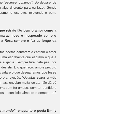
-me
“escreve, continua”
. Só deixarei de
algo diferente para eu fazer. Sendo
esmente escrevo, relevando o bem,
 que retrate tão bem o amor como a
o maravilhoso e inesperado como o
 a Rosa sempre o fez ao longo da
ntos poetas cantaram e cantam o amor
u uma escrevente que escrevo o que a
 a gente. Sempre lutei pela paz, por
desistir. É o que faço: amo e procuro
 vida é o que desejaríamos que fosse
o e a rejeição.
“Quantas vezes a mãe
imas, encobre muita coisa, não dá só
rra sem ter amado, sem ter sentido e
dos, incondicionalmente e sempre, até
ao mundo”
, enquanto o poeta Emily