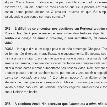
alguns. Mas sobrevivi. Estou aqui, de pé, com Ele a meu lado a dizer
escrever se, um dia, sentir no meu coração que Deus procura em mim 
assim, como posso deixar de O procurar, através do que tão simpl
valorizando o que penso ser mais correcto?
JPB – É difícil de se encontrar nos escritores em Portugal alguém
Rosa o faz. Será por acrescentar nas vidas dos leitores algo tã
sonho e o desejo de amar o próximo, o seu semelhante, tal como
vida?
ROSA –
Isto que diz, é um elogio para mim, não o mereço! Obrigada. Ta
de formas tão diversas, maravilhosas e eloquentemente. Eu apenas so
minha alma me dita. E ela diz-me que o amor é urgente na alma de toda
amar e ser amada, compreender e ceder, tentando ser compreendida sem 
dizer a todos como o amor é importante nas nossas vidas. Nem sempre a
e quem procura o amor, também sofre, por muitas vezes sentir a negaçã
canta, com vontade de chorar
…”. E é isto um pouco. Amar dá dor e lágr
alegria e nem sempre se é correspondido. Mas um homem que viva e mo
vivido o amor, não viveu de verdade, apenas vegetou. Amarei tudo e to
que a lucidez me habite.
JPB – A escritora Anais Nin escreveu que
“ajusto-me a mim, não 