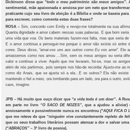
Dickinson disse que
“todo o meu património são meus amigos”
. 
sentimental, mãe apaixonada e ansiosa por um neto que transformará
praticante cujo seu livro de eleição é a Bíbilia e onde se baseia pa
para escrever, como comenta estas duas frases?
ROSA –
Sim, concordo com Emily e revejo-me totalmente na sua afir
Quanta dignidade e amor cabem nessas suas palavras. E que bom seri
uma vida que voa. Os bens materiais fazem-nos falta, mas que seria de
E o amor continua a perseguir-me porque o amor não existe só entre 
cores. Deus disse,
“amai-vos uns aos outros como Eu vos amei”.
Ele a
amassemos como nos amou
…
Sim, sem os meus amigos eu seria difere
valor e continuo a viver. Aquilo que me levaram, foi-se, mas os amig
além de nós partirmos, pois sempre nos hão-de recordar. Ajusto-me ao
como diz Anais, que se ajusta só a ela…E os outros? Ela não existe
mantendo o fiel a meio, ora tombando para um lado, ora para o outro, evit
caos, imagino.
JPB – Há muito que ouço dizer que
“a vida toda é um doer”
. A Ros
em parte no livro
“O SACO DE NOZES”
, que a ajudou a aliviar
ansiosamente e possivelmente nunca os encontrou
(“AQUI FICA O
que me reteve de que
“ninguém vive constantemente repleto de fel
que os seus trabalhos literários possam atenuar a dor e salvar um
(“ABRAÇOS”
– 3º livro de poesia).