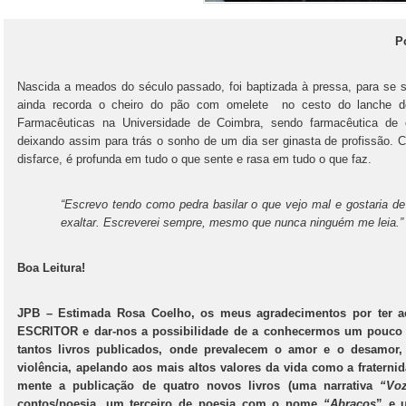
P
Nascida a meados do século passado, foi baptizada à pressa, para se s
ainda recorda o cheiro do pão com omelete no cesto do lanche do
Farmacêuticas na Universidade de Coimbra, sendo farmacêutica de 
deixando assim para trás o sonho de um dia ser ginasta de profissão. 
disfarce, é profunda em tudo o que sente e rasa em tudo o que faz.
“Escrevo tendo como pedra basilar o que vejo mal e gostaria de
exaltar. Escreverei sempre, mesmo que nunca ninguém me leia.”
Boa Leitura!
JPB – Estimada Rosa Coelho, os meus agradecimentos por ter a
ESCRITOR e dar-nos a possibilidade de a conhecermos um pouco 
tantos livros publicados, onde prevalecem o amor e o desamor, 
violência, apelando aos mais altos valores da vida como a fraterni
mente a publicação de quatro novos livros (uma narrativa
“Vo
contos/poesia, um terceiro de poesia com o nome
“Abraços
” e 