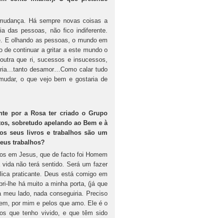
mudança. Há sempre novas coisas a
 das pessoas, não fico indiferente.
re. E olhando as pessoas, o mundo em
o de continuar a gritar a este mundo o
 outra que ri, sucessos e insucessos,
iséria…tanto desamor…Como calar tudo
 mudar, o que vejo bem e gostaria de
te por a Rosa ter criado o Grupo
tos, sobretudo apelando ao Bem e à
os seus livros e trabalhos são um
seus trabalhos?
dos em Jesus, que de facto foi Homem
 vida não terá sentido. Será um fazer
lica praticante. Deus está comigo em
ri-lhe há muito a minha porta, (já que
 meu lado, nada conseguiria. Preciso
em, por mim e pelos que amo. Ele é o
s que tenho vivido, e que têm sido