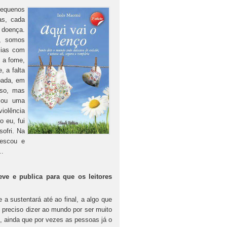
pequenos
as, cada
a doença.
s, somos
lias com
 a fome,
, a falta
bada, em
sso, mas
Sou uma
iolência
o eu, fui
sofri. Na
rescou e
o…
e e publica para que os leitores
a sustentará até ao final, a algo que
preciso dizer ao mundo por ser muito
, ainda que por vezes as pessoas já o