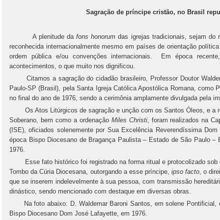
Sagração de príncipe cristão, no Brasil rep
A plenitude da
fons honorum
das igrejas tradicionais, sejam do
reconhecida internacionalmente mesmo em países de orientação política
ordem pública e/ou convenções internacionais. Em época recente
acontecimentos, o que muito nos dignificou.
Citamos a sagração do cidadão brasileiro, Professor Doutor Waldem
Paulo-SP (Brasil), pela Santa Igreja Católica Apostólica Romana, como P
no final do ano de 1976, sendo a cerimônia amplamente divulgada pela imp
Os Atos Litúrgicos de sagração e unção com os Santos Óleos, e a re
Soberano, bem como a ordenação
Miles Christi
, foram realizados na Ca
(ISE), oficiados solenemente por Sua Excelência Reverendíssima Dom J
época Bispo Diocesano de Bragança Paulista – Estado de São Paulo – 
1976.
Esse fato histórico foi registrado na forma ritual e protocolizado sob o n
Tombo da Cúria Diocesana, outorgando a esse príncipe,
ipso facto
, o dir
que se inserem indelevelmente à sua pessoa, com transmissão hereditár
dinástico, sendo mencionado com destaque em diversas obras.
Na foto abaixo: D. Waldemar Baroni Santos, em solene Pontificial,
Bispo Diocesano Dom José Lafayette, em 1976.