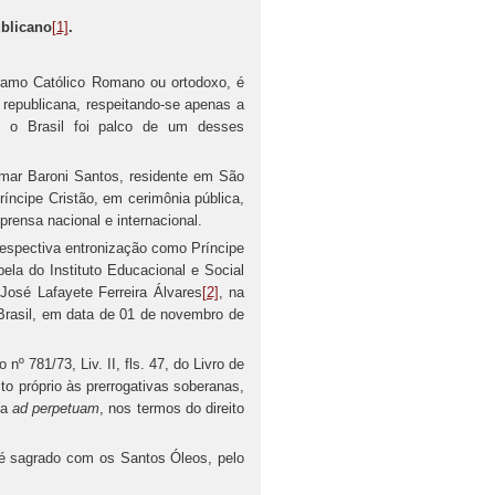
ublicano
[1]
.
 ramo Católico Romano ou ortodoxo, é
 republicana, respeitando-se apenas a
, o Brasil foi palco de um desses
ar Baroni Santos, residente em São
ríncipe Cristão, em cerimônia pública,
rensa nacional e internacional.
spectiva entronização como Príncipe
pela do Instituto Educacional e Social
osé Lafayete Ferreira Álvares
[2]
, na
Brasil, em data de 01 de novembro de
º 781/73, Liv. II, fls. 47, do Livro de
eito próprio às prerrogativas soberanas,
ia
ad perpetuam
, nos termos do direito
 é sagrado com os Santos Óleos, pelo