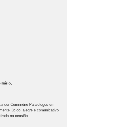
liário,
exander Comnnène Palaiologos em
mente lúcido, alegre e comunicativo
irada na ocasião.