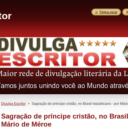
tor
Página inicial
Divulga Escritor
>
Sagração de príncipe cristão, no Brasil republicano - por Már
Sagração de príncipe cristão, no Brasi
Mário de Méroe