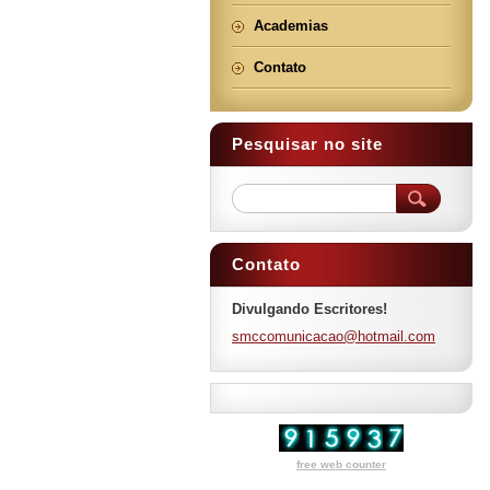
Academias
Contato
Pesquisar no site
Contato
Divulgando Escritores!
smccomun
icacao@h
otmail.c
om
free web counter