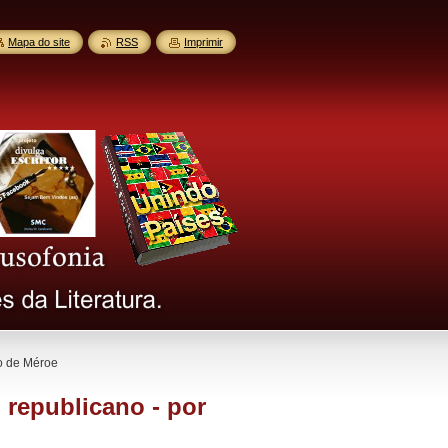
Mapa do site
RSS
Imprimir
io de Méroe
l republicano - por