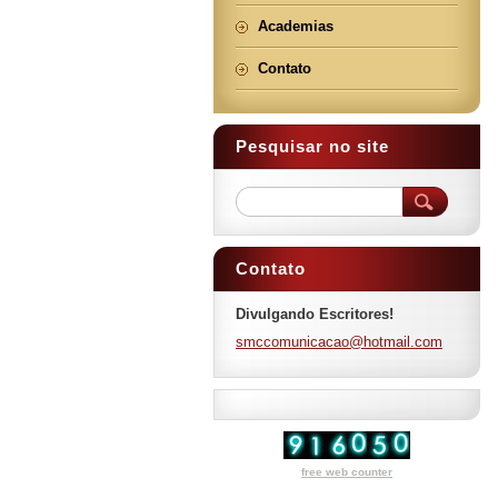
Academias
Contato
Pesquisar no site
Contato
Divulgando Escritores!
smccomun
icacao@h
otmail.c
om
free web counter