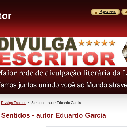
tor
Página inicial
Divulga Escritor
>
Sentidos - autor Eduardo Garcia
Sentidos - autor Eduardo Garcia