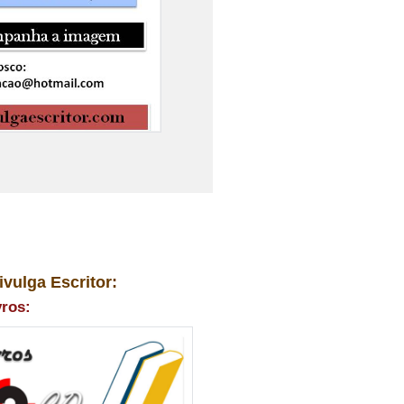
ivulga Escritor:
vros: