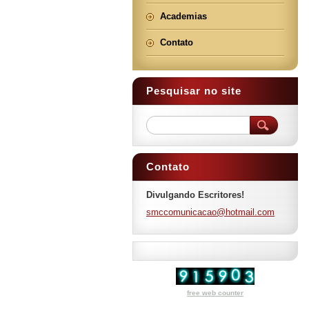
Academias
Contato
Pesquisar no site
Contato
Divulgando Escritores!
smccomun
icacao@h
otmail.c
om
free web counter