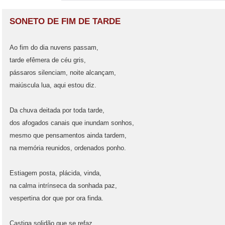
SONETO DE FIM DE TARDE
Ao fim do dia nuvens passam,
tarde efêmera de céu gris,
pássaros silenciam, noite alcançam,
maiúscula lua, aqui estou diz.
Da chuva deitada por toda tarde,
dos afogados canais que inundam sonhos,
mesmo que pensamentos ainda tardem,
na memória reunidos, ordenados ponho.
Estiagem posta, plácida, vinda,
na calma intrínseca da sonhada paz,
vespertina dor que por ora finda.
Castiga solidão que se refaz,