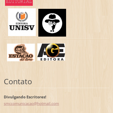
Contato
Divulgando Escritores!
smccomun
icacao@h
otmail.c
om