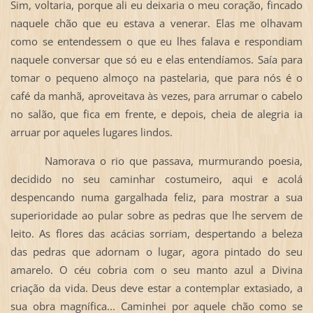
Sim, voltaria, porque ali eu deixaria o meu coração, fincado
naquele chão que eu estava a venerar. Elas me olhavam
como se entendessem o que eu lhes falava e respondiam
naquele conversar que só eu e elas entendíamos. Saía para
tomar o pequeno almoço na pastelaria, que para nós é o
café da manhã, aproveitava às vezes, para arrumar o cabelo
no salão, que fica em frente, e depois, cheia de alegria ia
arruar por aqueles lugares lindos.
Namorava o rio que passava, murmurando poesia,
decidido no seu caminhar costumeiro, aqui e acolá
despencando numa gargalhada feliz, para mostrar a sua
superioridade ao pular sobre as pedras que lhe servem de
leito. As flores das acácias sorriam, despertando a beleza
das pedras que adornam o lugar, agora pintado do seu
amarelo. O céu cobria com o seu manto azul a Divina
criação da vida. Deus deve estar a contemplar extasiado, a
sua obra magnífica... Caminhei por aquele chão como se