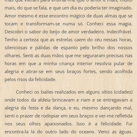
mais, do que se fala, e que um dia eu poderia ter imaginado.
Amor mesmo é esse encontro mágico de duas almas que se
tocam e transformam-se numa só. Conheci essa magia.
Descobri o sabor do beijo de amor verdadeiro. Indecifrável.
Tenho a certeza que as estrelas caem do céu nessas horas,
silenciosas e pálidas de espanto pelo brilho dos nossos
olhares. Senti as duas mãos que me seguraram precisas nas
horas em que a minha criança interior resolvia pular de
alegria e atirar-se em seus braços fortes, sendo acolhida
pelos risos da felicidade.
Conheci os bailes realizados em alguns sítios (cidades)
onde todos da aldeia brincavam e riam e se entregavam a
alegria da festa e da dança, e eu, mesmo dançando mal,
senti o prazer de rodopiar em seus braços e ver-me refletida
nos seus olhos apaixonados. Isso é a felicidade. Fui
encontra-la lá do outro lado do oceano. Venci as águas.