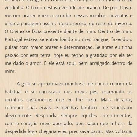
verdinha. O tempo estava vestido de branco. De paz. Dava-
me um prazer imenso acordar nessas manhãs cinzentas e
olhar a paisagem assim, meio chorosa, do resto do inverno.
O Divino se fazia presente diante de mim. Dentro de mim.
Portugal estava se entranhando no meu sangue, fazendo-o
pulsar com maior prazer e determinação. Se antes eu tinha
paixão por esta terra, hoje eu tenho a gratidão por ela ter
me dado o amor. E ele está aqui, bem arraigado dentro de
mim.
A gata se aproximava manhosa me dando o bom dia
habitual e se enroscava nos meus pés, esperando os
carinhos costumeiros que eu lhe fazia. Mais distante,
comendo suas ervas, as ovelhas também me saudavam
alegremente. Respondia sempre àqueles cumprimentos,
com o coração meio apertado, pois sabia que a hora da
despedida logo chegaria e eu precisava partir. Mas voltaria.