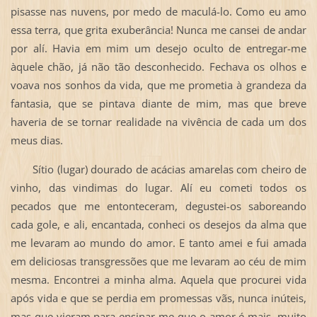
pisasse nas nuvens, por medo de maculá-lo. Como eu amo
essa terra, que grita exuberância! Nunca me cansei de andar
por alí. Havia em mim um desejo oculto de entregar-me
àquele chão, já não tão desconhecido. Fechava os olhos e
voava nos sonhos da vida, que me prometia à grandeza da
fantasia, que se pintava diante de mim, mas que breve
haveria de se tornar realidade na vivência de cada um dos
meus dias.
Sítio (lugar) dourado de acácias amarelas com cheiro de
vinho, das vindimas do lugar. Alí eu cometi todos os
pecados que me entonteceram, degustei-os saboreando
cada gole, e ali, encantada, conheci os desejos da alma que
me levaram ao mundo do amor. E tanto amei e fui amada
em deliciosas transgressões que me levaram ao céu de mim
mesma. Encontrei a minha alma. Aquela que procurei vida
após vida e que se perdia em promessas vãs, nunca inúteis,
mas que vieram para ensinar-me que o amor é mais, muito