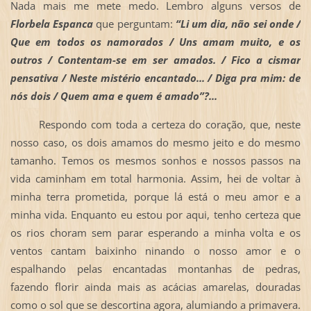
Nada mais me mete medo. Lembro alguns versos de
Florbela Espanca
que perguntam:
“Li um dia, não sei onde /
Que em todos os namorados / Uns amam muito, e os
outros / Contentam-se em ser amados. / Fico a cismar
pensativa / Neste mistério encantado... / Diga pra mim: de
nós dois / Quem ama e quem é amado”?...
Respondo com toda a certeza do coração, que, neste
nosso caso, os dois amamos do mesmo jeito e do mesmo
tamanho. Temos os mesmos sonhos e nossos passos na
vida caminham em total harmonia. Assim, hei de voltar à
minha terra prometida, porque lá está o meu amor e a
minha vida. Enquanto eu estou por aqui, tenho certeza que
os rios choram sem parar esperando a minha volta e os
ventos cantam baixinho ninando o nosso amor e o
espalhando pelas encantadas montanhas de pedras,
fazendo florir ainda mais as acácias amarelas, douradas
como o sol que se descortina agora, alumiando a primavera.