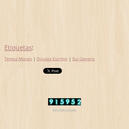
Etiquetas
:
Teresa Morais
|
Divulga Escritor
|
Sui Generis
free web counter