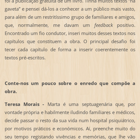
foi a publicação gratuita de um livro. Tinha muitos textos “na
gaveta” e pensei dá-los a conhecer a um público mais vasto,
para além de um restritíssimo grupo de familiares e amigos,
que, normalmente, me davam um
feedback
positivo.
Encontrado um fio condutor, inseri muitos desses textos nos
capítulos que constituem a obra. O principal desafio foi
tecer cada capítulo de forma a inserir coerentemente os
textos pré-escritos.
Conte-nos um pouco sobre o enredo que compõe a
obra.
Teresa Morais -
Marta é uma septuagenária que, por
vontade própria e habilmente iludindo familiares e médicos,
decide passar o resto da sua vida num hospital psiquiátrico,
por motivos práticos e económicos. Aí, preenche muito do
seu tempo registando vivências e memórias, que lhe vão