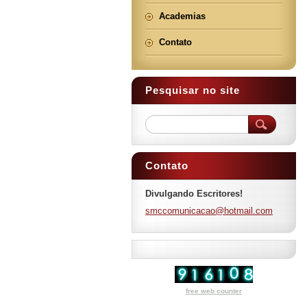
Academias
Contato
Pesquisar no site
Contato
Divulgando Escritores!
smccomun
icacao@h
otmail.c
om
free web counter