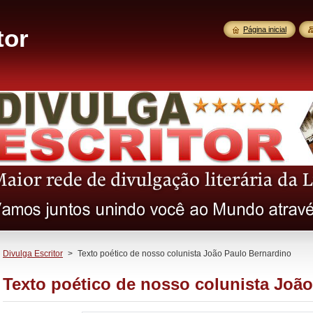
tor
Página inicial
Divulga Escritor
>
Texto poético de nosso colunista João Paulo Bernardino
Texto poético de nosso colunista Joã