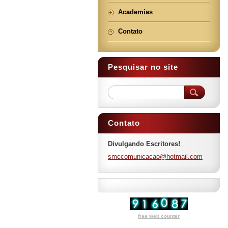
Academias
Contato
Pesquisar no site
Contato
Divulgando Escritores!
smccomun
icacao@h
otmail.c
om
free web counter