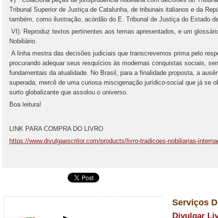
Tribunal Superior de Justiça de Catalunha, de tribunais italianos e da Re
também, como ilustração, acórdão do E. Tribunal de Justiça do Estado d
VI): Reproduz textos pertinentes aos temas apresentados, e um glossári
Nobiliário.
A linha mestra das decisões judiciais que transcrevemos prima pelo respei
procurando adequar seus resquícios às modernas conquistas sociais, sem f
fundamentais da atualidade. No Brasil, para a finalidade proposta, a ausên
superada, mercê de uma curiosa miscigenação jurídico-social que já se o
surto globalizante que assolou o universo.
Boa leitura!
LINK PARA COMPRA DO LIVRO
https://www.divulgaescritor.com/products/livro-tradicoes-nobiliarias-intern
Serviços D
Divulgar Li