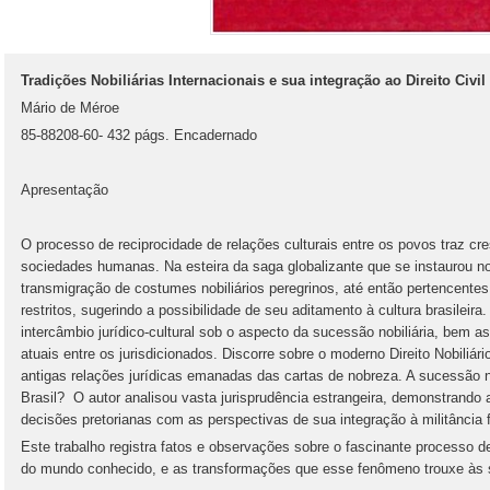
Tradições Nobiliárias Internacionais e sua integração ao Direito Civil 
Mário de Méroe
85-88208-60-
432 págs. Encadernado
Apresentação
O processo de reciprocidade de relações culturais entre os povos traz c
sociedades humanas. Na esteira da saga globalizante que se instaurou no
transmigração de costumes nobiliários peregrinos, até então pertencentes
restritos, sugerindo a possibilidade de seu aditamento à cultura brasileira
intercâmbio jurídico-cultural sob o aspecto da sucessão nobiliária, bem a
atuais entre os jurisdicionados. Discorre sobre o moderno Direito Nobiliá
antigas relações jurídicas emanadas das cartas de nobreza. A sucessão no
Brasil? O autor analisou vasta jurisprudência estrangeira, demonstrando
decisões pretorianas com as perspectivas de sua integração à militância f
Este trabalho registra fatos e observações sobre o fascinante processo d
do mundo conhecido, e as transformações que esse fenômeno trouxe às