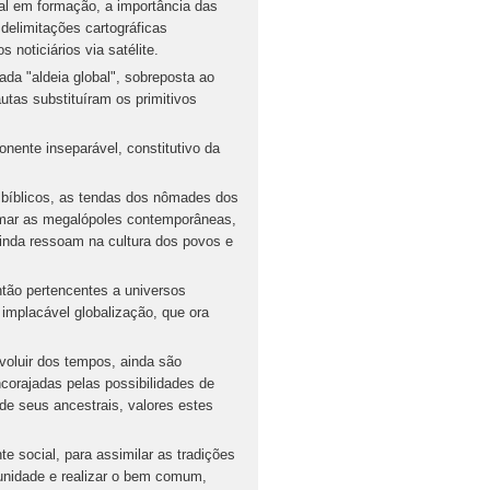
al em formação, a importância das
 delimitações cartográficas
 noticiários via satélite.
ada "aldeia global", sobreposta ao
autas substituíram os primitivos
nente inseparável, constitutivo da
s bíblicos, as tendas dos nômades dos
ormar as megalópoles contemporâneas,
inda ressoam na cultura dos povos e
ntão pertencentes a universos
 implacável globalização, que ora
voluir dos tempos, ainda são
corajadas pelas possibilidades de
 de seus ancestrais, valores estes
e social, para assimilar as tradições
unidade e realizar o bem comum,