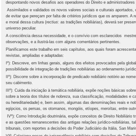
despontando novos desafios aos operadores do Direito e administradores 
Assimilados e validados os novos valores sociais e culturais aportados,
de evitar que pereçam por falta de critérios jurídicos que os amparem. A r
e moral dessa cultura (
rectius
: as tradições nobiliárias), deverá ser pres
universo peculiar.
A consciência dessa necessidade, e o convívio com esclarecidos mestres
observações, e a ilustrá-las com alguns comentários pertinentes.
Planificamos este trabalho em seis capítulos, aos quais foram acrescentad
revistas, ampliadas e adaptadas:
Iº): Descreve, em linhas gerais, alguns dos efeitos provocados pela glob
possibilidade de integração de tradições nobiliárias ao ordenamento jurídic
IIº): Discorre sobre a incorporação de predicado nobiliário notório ao nom
seu cabimento.
IIIº): Cuida da iniciação à temática nobiliária, expõe noções básicas sobre
sobre a teoria dos títulos de nobreza, sua classificação, modalidades e c
ou hereditariedade) e, bem assim, algumas das denominações reais e nob
egípcios, os persas, os otomanos, mongóis, etíopes, meroítas, entre outr
IVº): Como Introdução doutrinária, expõe conceitos de Direito Nobiliário t
e as questões remanescentes das antigas relações jurídico-nobiliárias, t
tribunais, com reportes a decisões do Poder Judiciário da Itália, San Mar
V)º: Colaciona peças de jurisprudência nobiliária com decisões do Tribun