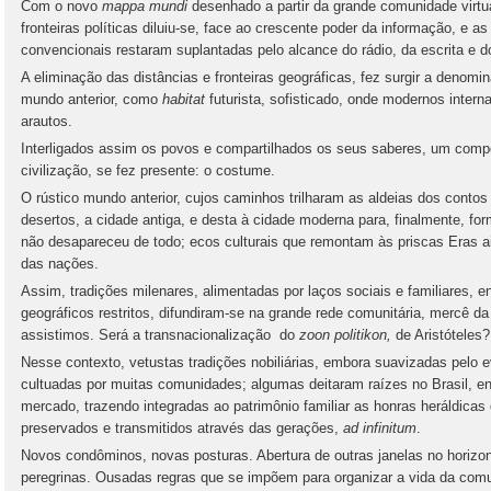
Com o novo
mappa mundi
desenhado a partir da grande comunidade virtu
fronteiras políticas diluiu-se, face ao crescente poder da informação, e as
convencionais restaram suplantadas pelo alcance do rádio, da escrita e dos
A eliminação das distâncias e fronteiras geográficas, fez surgir a denomin
mundo anterior, como
habitat
futurista, sofisticado, onde modernos intern
arautos.
Interligados assim os povos e compartilhados os seus saberes, um compo
civilização, se fez presente: o costume.
O rústico mundo anterior, cujos caminhos trilharam as aldeias dos conto
desertos, a cidade antiga, e desta à cidade moderna para, finalmente, f
não desapareceu de todo; ecos culturais que remontam às priscas Eras a
das nações.
Assim, tradições milenares, alimentadas por laços sociais e familiares, e
geográficos restritos, difundiram-se na grande rede comunitária, mercê da
assistimos. Será a transnacionalização do
zoon politikon,
de Aristóteles?
Nesse contexto, vetustas tradições nobiliárias, embora suavizadas pelo e
cultuadas por muitas comunidades; algumas deitaram raízes no Brasil, en
mercado, trazendo integradas ao patrimônio familiar as honras heráldicas
preservados e transmitidos através das gerações,
ad infinitum
.
Novos condôminos, novas posturas. Abertura de outras janelas no horizont
peregrinas. Ousadas regras que se impõem para organizar a vida da com