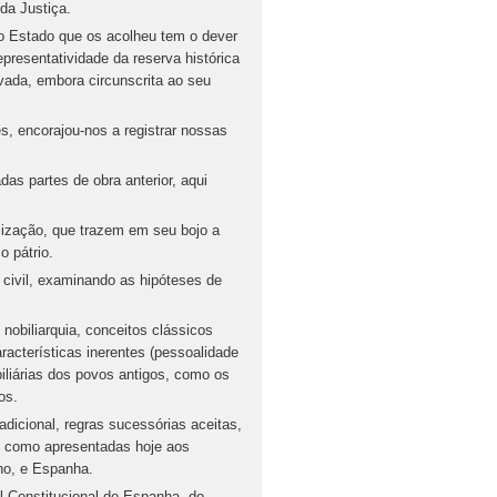
da Justiça.
 o Estado que os acolheu tem o dever
epresentatividade da reserva histórica
ervada, embora circunscrita ao seu
, encorajou-nos a registrar nossas
as partes de obra anterior, aqui
alização, que trazem em seu bojo a
o pátrio.
e civil, examinando as hipóteses de
 nobiliarquia, conceitos clássicos
aracterísticas inerentes (pessoalidade
iliárias dos povos antigos, como os
os.
radicional, regras sucessórias aceitas,
al como apresentadas hoje aos
ino, e Espanha.
al Constitucional de Espanha, do