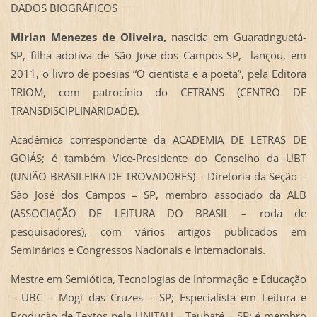
DADOS BIOGRÁFICOS
Mirian Menezes de Oliveira,
nascida em Guaratinguetá-
SP, filha adotiva de São José dos Campos-SP, lançou, em
2011, o livro de poesias “O cientista e a poeta”, pela Editora
TRIOM, com patrocínio do CETRANS (CENTRO DE
TRANSDISCIPLINARIDADE).
Acadêmica correspondente da ACADEMIA DE LETRAS DE
GOIÁS; é também Vice-Presidente do Conselho da UBT
(UNIÃO BRASILEIRA DE TROVADORES) – Diretoria da Seção –
São José dos Campos – SP, membro associado da ALB
(ASSOCIAÇÃO DE LEITURA DO BRASIL – roda de
pesquisadores), com vários artigos publicados em
Seminários e Congressos Nacionais e Internacionais.
Mestre em Semiótica, Tecnologias de Informação e Educação
– UBC – Mogi das Cruzes – SP; Especialista em Leitura e
Produção de Textos pela UNITAU – Taubaté – SP; é membro