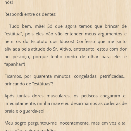
nós!
Respondi entre os dentes:
_ Tudo bem, mãe! Só que agora temos que brincar de
“estátua”, pois eles não vão entender meus argumentos e
nem os do Estatuto dos Idosos! Confesso que me sinto
aliviada pela atitude do Sr. Altivo, entretanto, estou com dor
no pescoço, porque tenho medo de olhar para eles e
“apanhar”!
Ficamos, por quarenta minutos, congeladas, petrificadas...
brincando de “estátuas”!
Após tantas dores musculares, os petiscos chegaram e,
imediatamente, minha mãe e eu desarmamos as cadeiras de
praia e o guarda-sol.
Meu sogro perguntou-me inocentemente, mas em voz alta,
para não fugir do padrão: