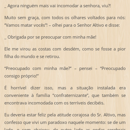
_ Agora ninguém mais vai incomodar a senhora, viu?!
Muito sem graça, com todos os olhares voltados para nós:
“Vamos matar vocês”! – olhei para o Senhor Altivo e disse:
_ Obrigada por se preocupar com minha mãe!
Ele me virou as costas com desdém, como se fosse a pior
filha do mundo e se retirou.
“Preocupado com minha mãe?” – pensei – “Preocupado
consigo próprio!”
É horrível dizer isso, mas a situação instalada era
conveniente à família “confraternizante”, que também se
encontrava incomodada com os terríveis decibéis.
Eu deveria estar feliz pela atitude corajosa do Sr. Altivo, mas
confesso que vivi um paradoxo naquele momento: se de um
lado, o som abaixou, de outro lado as ondas cerebrais