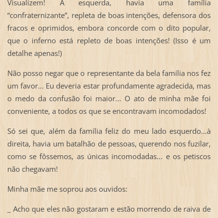
Visualizem! À esquerda, havia uma família
“confraternizante”, repleta de boas intenções, defensora dos
fracos e oprimidos, embora concorde com o dito popular,
que o inferno está repleto de boas intenções! (Isso é um
detalhe apenas!)
Não posso negar que o representante da bela família nos fez
um favor... Eu deveria estar profundamente agradecida, mas
o medo da confusão foi maior... O ato de minha mãe foi
conveniente, a todos os que se encontravam incomodados!
Só sei que, além da família feliz do meu lado esquerdo...à
direita, havia um batalhão de pessoas, querendo nos fuzilar,
como se fôssemos, as únicas incomodadas... e os petiscos
não chegavam!
Minha mãe me soprou aos ouvidos:
_ Acho que eles não gostaram e estão morrendo de raiva de