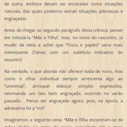
de outra, embora devam ser encaradas como situações
naturais, das quais podemos extrair situações pitorescas e
engraçadas.
Antes de chegar ao segundo parágrafo desta crônica, pensei
em intitulá-la “Mãe e Filha”, mas, no início do rascunho, já
mudei de ideia e achei que “Troca e papéis” seria mais
interessante (Talvez com um subtítulo indicativo do
assunto!)
Na verdade, o que abordo não oferece nada de novo, mas
como o olhar individual sempre acrescenta algo ao
“universal”, arrisquei esboçar simples expressões,
retomando um fato bem engraçado, ocorrido no verão
passado. Penso ser engraçado agora, pois, na época, a
adrenalina foi a “mil”.
Imaginemos a seguinte cena: “Mãe e filha encontram-se de
mãos dadas na areia da praia; caminham até o mar;