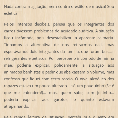
Nada contra a agitação, nem contra o estilo de música! Sou
eclética!
Pelos intensos decibéis, pensei que os integrantes dos
carros tivessem problemas de acuidade auditiva. A situação
ficou incômoda, pois desestabilizou a aparente calmaria.
Tínhamos a alternativa de nos retirarmos dali, mas
esperávamos dois integrantes da família, que foram buscar
refrigerantes e petiscos. Por perceber o incômodo de minha
mãe, poderia explicar, polidamente, a situação aos
animados banhistas e pedir que abaixassem o volume, mas
confesso que fiquei com certo receio. O nível alcoólico dos
rapazes estava um pouco alterado... só um pouquinho (Se é
que me entendem!)... mas, quem sabe, com jeitinho...
poderia explicar aos garotos, o quanto estavam
atrapalhando.
Pela rápida leitura da situação, percebi que o jeito era